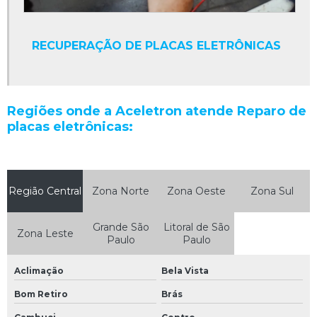
Manutenção de drivers
Manutenção de encoder
RECUPERAÇÃO DE PLACAS ELETRÔNICAS
Manutenção de equipamentos eletrônicos
Manutenção de equipamentos industriais
Manutenção de fontes chaveadas
Regiões onde a Aceletron atende Reparo de
placas eletrônicas:
Manutenção de máquinas industriais
Manutenção de máquinas industriais em são paulo
Manutenção de nobreak
Região Central
Zona Norte
Zona Oeste
Zona Sul
Manutenção de nobreak sp
Grande São
Litoral de São
Manutenção de placas eletrônicas
Zona Leste
Paulo
Paulo
Manutenção de plc
Aclimação
Bela Vista
Manutenção de sensor
Bom Retiro
Brás
Manutenção de servo motor