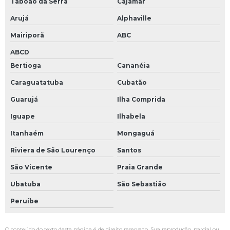
Taboão da Serra
Cajamar
Teclado de membrana industrial
Arujá
Alphaville
Teclado industrial
Mairiporã
ABC
Teclado pc industrial
ABCD
Teste de circuitos eletrônicos
Bertioga
Cananéia
Conserto cnc
Caraguatatuba
Cubatão
Conversor tensão
Guarujá
Ilha Comprida
Conversor tensão corrente
Iguape
Ilhabela
Empresa de manutenção de nobreak
Itanhaém
Mongaguá
Riviera de São Lourenço
Santos
Interface de comunicação serial
São Vicente
Praia Grande
Interface serial
Ubatuba
São Sebastião
Interface serial rs232
Peruíbe
Inversor de frequência conserto
Inversor de frequência industrial
O conteúdo do texto desta página é de direito reservado. Sua reprodução, parcial ou