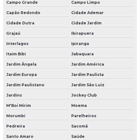
Campo Grande
Campo Limpo
Placa de i o
Capão Redondo
Cidade Ademar
Programação de componentes
Cidade Dutra
Cidade Jardim
Programação de controlador de temperatura
Grajaú
Ibirapuera
Programação de placas eletrônicas
Interlagos
Ipiranga
Rack industrial com gaveta
Itaim Bibi
Jabaquara
Rack industrial com painel
Jardim Ângela
Jardim América
Recuperação de driver
Jardim Europa
Jardim Paulista
Jardim Paulistano
Jardim São Luiz
Recuperação de módulos eletrônicos
Jardins
Jockey Club
Recuperação de placas eletrônicas
M'Boi Mirim
Moema
Recuperação nobreak
Morumbi
Parelheiros
Reforma de inversores
Pedreira
Sacomã
Reparação de módulos eletrônicos
Santo Amaro
Saúde