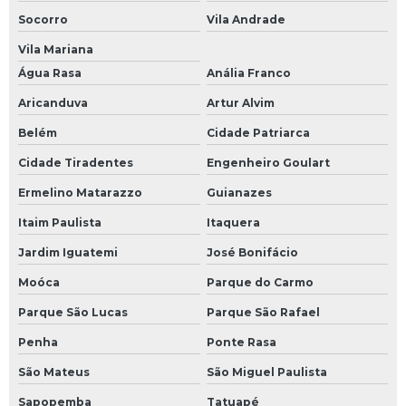
Reparação de placas eletrônicas
Socorro
Vila Andrade
Reparo de controlador de temperatura
Vila Mariana
Reparo de cpu
Água Rasa
Anália Franco
Reparo de driver
Aricanduva
Artur Alvim
Reparo de eletroeletrônico
Belém
Cidade Patriarca
Reparo de fontes chaveadas
Cidade Tiradentes
Engenheiro Goulart
Reparo de ihm
Ermelino Matarazzo
Guianazes
Reparo de inversor de frequência
Itaim Paulista
Itaquera
Jardim Iguatemi
José Bonifácio
Reparo de nobreak
Moóca
Parque do Carmo
Reparo de placas eletrônicas
Parque São Lucas
Parque São Rafael
Reparo de placas eletrônicas sp
Penha
Ponte Rasa
Reparo de sensores
São Mateus
São Miguel Paulista
Reparo de servo motor
Sapopemba
Tatuapé