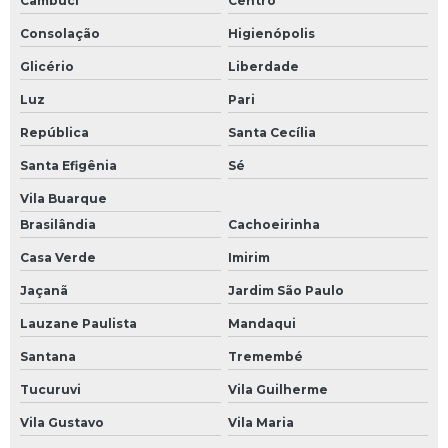
Cambuci
Centro
Manutenção e reparação de equipamentos eletrônicos e ópticos
Consolação
Higienópolis
Manutenção eletroeletrônica
Glicério
Liberdade
Manutenção eletronica industrial
Luz
Pari
Manutenção em ihm
República
Santa Cecília
Manutenção equipamentos eletrônicos industriais
Santa Efigênia
Sé
Manutenção inversor de frequência
Vila Buarque
Manutenção módulos eletrônicos
Brasilândia
Cachoeirinha
Casa Verde
Imirim
Manutenção preventiva de nobreak
Jaçanã
Jardim São Paulo
Manutenção preventiva de ups
Lauzane Paulista
Mandaqui
Manutenção preventiva em inversor
Santana
Tremembé
Manutenção preventiva inversor de frequência
Tucuruvi
Vila Guilherme
Manutenção preventiva servo motor
Vila Gustavo
Vila Maria
Manutenção ups