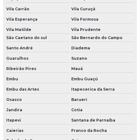
Reparo eletrônica industrial
Vila Carrão
Vila Curuçá
Sensor óptico industrial
Vila Esperança
Vila Formosa
Sensores ópticos
Vila Matilde
Vila Prudente
Sensores ópticos de barreira
São Caetano do sul
São Bernardo do Campo
Servo drive resolver
Santo André
Diadema
Servo motor com encoder
Guarulhos
Suzano
Servo motor encoders resolver
Ribeirão Pires
Mauá
Servo motor resolver
Embu
Embu Guaçú
Embu das Artes
Itapecerica da Serra
Servo válvula proporcional
Osasco
Barueri
Servo válvulas
Jandira
Cotia
Servo válvulas hidráulicas
Itapevi
Santana de Parnaíba
Servoacionamentos
Caierias
Franco da Rocha
Sistema de servoacionamento