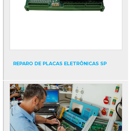
Conversor cc
Conversor cc ca trifásico
Conversor cc cc
Conversor cc para ca
Conversor de frequência
Conversor eletrônico de frequência
REPARO DE PLACAS ELETRÔNICAS SP
Conversores de potência
Cpu industrial
Display contador digital industrial
Display industrial
Display interface serial
Display led industrial