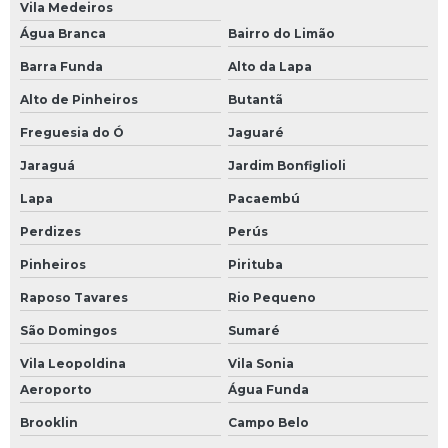
Vila Medeiros
Mini cpu industrial
Água Branca
Bairro do Limão
Módulo comum profibus
Barra Funda
Alto da Lapa
Modulo de clp
Alto de Pinheiros
Butantã
Módulo de comunicação plc
Freguesia do Ó
Jaguaré
Módulo de comunicação profibus
Jaraguá
Jardim Bonfiglioli
Módulo de controle eletrônico
Lapa
Pacaembú
Módulo de entrada clp
Perdizes
Perús
Pinheiros
Pirituba
Módulo de entrada plc
Raposo Tavares
Rio Pequeno
Módulo de plc
São Domingos
Sumaré
Módulo fieldbus
Vila Leopoldina
Vila Sonia
Módulo profibus
Aeroporto
Água Funda
Monitor industrial
Brooklin
Campo Belo
Monitor industrial touch screen