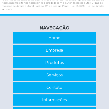
total, mesmo citando nossos links, é proibida sem a autorização do autor. Crime de
Inversor de frequência manutenção
violação de direito autoral – artigo 184 do Código Penal –
Lei 9610/98 - Lei de direitos
autorais
.
Manutenção de cnc
Manutenção de estabilizadores e nobreaks
NAVEGAÇÃO
Manutenção de nobreaks
Home
Manutenção de nobreaks sp
Programação de eprom
Empresa
Recuperação de circuitos eletrônicos
Produtos
Recuperação de componentes eletrônicos
Reparo de inversor
Serviços
Reparo em eletrônicos
Contato
Reparo em equipamentos eletrônicos
Servo motor manutenção
Informações
Conserto máquina eletrônica