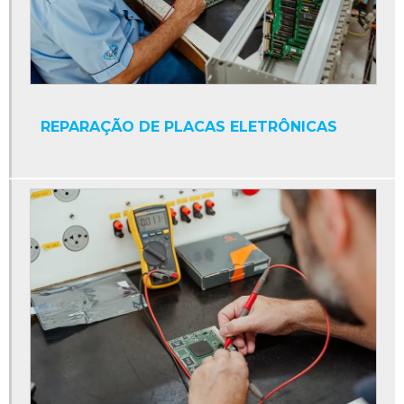
Display numérico industrial
Empresa de manutenção de máquinas industriais
Fonte 24v para clp
Fonte chaveada 24v para clp
REPARAÇÃO DE PLACAS ELETRÔNICAS
Fonte de alimentação clp
Fonte para clp
Fonte plc
Ihm industrial
Ihm pc industrial
Limpeza de circuitos eletrônicos
Limpeza de componentes eletrônicos
Limpeza de equipamentos eletrônicos
Manutenção clp