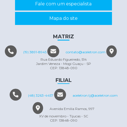
Fale com um especialista
Mapa do site
MATRIZ
(19) 3891-8945
contato@aceletron.com
Rua Eduardo Figueiredo, 514
Jardim Veneza - Mogi Guaçu - SP
CEP: 13848-090
FILIAL
(48) 3263-4457
aceletron.tj@aceletron.com
Avenida Emilia Ramos, 997
XV de novembro - Tijucas - SC
CEP: 13848-090