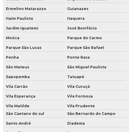
Reparo de driver
Ermelino Matarazzo
Guianazes
Itaim Paulista
Itaquera
Reparo de eletroeletrônico
Jardim Iguatemi
José Bonifácio
Reparo de fontes chaveadas
Moóca
Parque do Carmo
Reparo de ihm
Parque São Lucas
Parque São Rafael
Reparo de inversor de frequência
Penha
Ponte Rasa
Reparo de nobreak
São Mateus
São Miguel Paulista
Reparo de placas eletrônicas
Sapopemba
Tatuapé
Reparo de placas eletrônicas sp
Vila Carrão
Vila Curuçá
Reparo de sensores
Vila Esperança
Vila Formosa
Reparo de servo motor
Vila Matilde
Vila Prudente
Reparo eletrônica industrial
São Caetano do sul
São Bernardo do Campo
Sensor óptico industrial
Santo André
Diadema