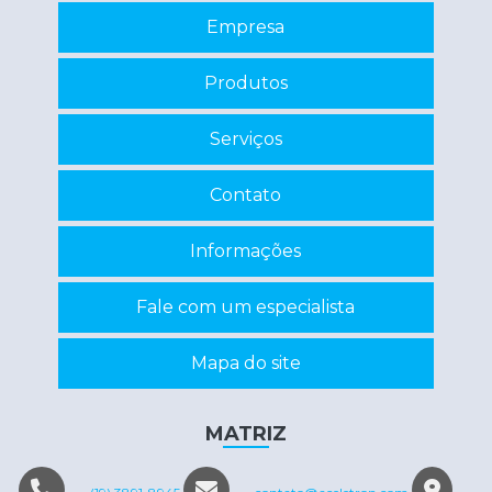
Manutenção de estabilizadores e nobreaks
Empresa
Manutenção de nobreaks
Produtos
Manutenção de nobreaks sp
Programação de eprom
Serviços
Recuperação de circuitos eletrônicos
Contato
Recuperação de componentes eletrônicos
Reparo de inversor
Informações
Reparo em eletrônicos
Fale com um especialista
Reparo em equipamentos eletrônicos
Mapa do site
Servo motor manutenção
Conserto máquina eletrônica
MATRIZ