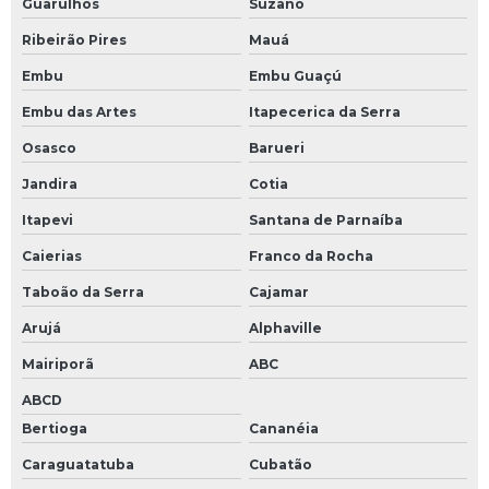
Sensores ópticos
Guarulhos
Suzano
Sensores ópticos de barreira
Ribeirão Pires
Mauá
Embu
Embu Guaçú
Servo drive resolver
Embu das Artes
Itapecerica da Serra
Servo motor com encoder
Osasco
Barueri
Servo motor encoders resolver
Jandira
Cotia
Servo motor resolver
Itapevi
Santana de Parnaíba
Servo válvula proporcional
Caierias
Franco da Rocha
Servo válvulas
Taboão da Serra
Cajamar
Servo válvulas hidráulicas
Arujá
Alphaville
Servoacionamentos
Mairiporã
ABC
Sistema de servoacionamento
ABCD
Teclado de membrana industrial
Bertioga
Cananéia
Teclado industrial
Caraguatatuba
Cubatão