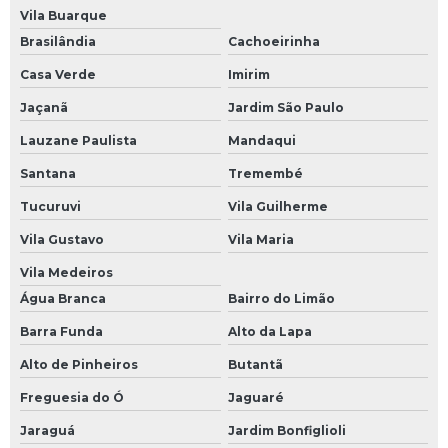
Manutenção eletronica industrial
Vila Buarque
Brasilândia
Cachoeirinha
Manutenção em ihm
Casa Verde
Imirim
Manutenção equipamentos eletrônicos industriais
Jaçanã
Jardim São Paulo
Manutenção inversor de frequência
Lauzane Paulista
Mandaqui
Manutenção módulos eletrônicos
Santana
Tremembé
Manutenção preventiva de nobreak
Tucuruvi
Vila Guilherme
Manutenção preventiva de ups
Vila Gustavo
Vila Maria
Manutenção preventiva em inversor
Vila Medeiros
Manutenção preventiva inversor de frequência
Água Branca
Bairro do Limão
Manutenção preventiva servo motor
Barra Funda
Alto da Lapa
Manutenção ups
Alto de Pinheiros
Butantã
Mini cpu industrial
Freguesia do Ó
Jaguaré
Módulo comum profibus
Jaraguá
Jardim Bonfiglioli