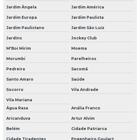
Programação de controlador de temperatura
Jardim Ângela
Jardim América
Jardim Europa
Jardim Paulista
Programação de placas eletrônicas
Jardim Paulistano
Jardim São Luiz
Rack industrial com gaveta
Jardins
Jockey Club
Rack industrial com painel
M'Boi Mirim
Moema
Recuperação de driver
Morumbi
Parelheiros
Recuperação de módulos eletrônicos
Pedreira
Sacomã
Recuperação de placas eletrônicas
Santo Amaro
Saúde
Recuperação nobreak
Socorro
Vila Andrade
Reforma de inversores
Vila Mariana
Reparação de módulos eletrônicos
Água Rasa
Anália Franco
Reparação de placas eletrônicas
Aricanduva
Artur Alvim
Reparo de controlador de temperatura
Belém
Cidade Patriarca
Reparo de cpu
Cidade Tiradentes
Engenheiro Goulart