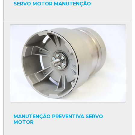
SERVO MOTOR MANUTENÇÃO
Conversor cc cc
Conversor cc para ca
Conversor de frequência
Conversor eletrônico de frequência
Conversores de potência
Cpu industrial
Display contador digital industrial
Display industrial
Display interface serial
Display led industrial
Display numérico industrial
MANUTENÇÃO PREVENTIVA SERVO
MOTOR
Empresa de manutenção de máquinas industriais
Fonte 24v para clp