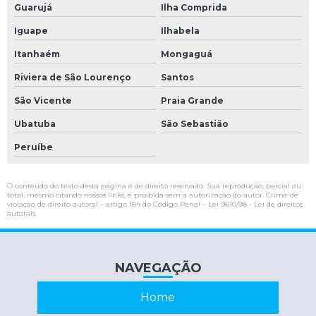
Teclado pc industrial
Guarujá
Ilha Comprida
Teste de circuitos eletrônicos
Iguape
Ilhabela
Itanhaém
Mongaguá
Conserto cnc
Riviera de São Lourenço
Santos
Conversor tensão
São Vicente
Praia Grande
Conversor tensão corrente
Ubatuba
São Sebastião
Empresa de manutenção de nobreak
Peruíbe
Interface de comunicação serial
Interface serial
O conteúdo do texto desta página é de direito reservado. Sua reprodução, parcial ou
total, mesmo citando nossos links, é proibida sem a autorização do autor. Crime de
Interface serial rs232
violação de direito autoral – artigo 184 do Código Penal –
Lei 9610/98 - Lei de direitos
autorais
.
Inversor de frequência conserto
Inversor de frequência industrial
NAVEGAÇÃO
Inversor de frequência manutenção
Home
Manutenção de cnc