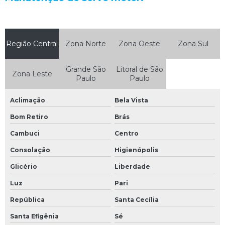
Manutenção de equipamentos eletrônicos
Manutenção de equipamentos industriais
Manutenção de fontes chaveadas
Região Central
Zona Norte
Zona Oeste
Zona Sul
Manutenção de máquinas industriais
Grande São
Litoral de São
Manutenção de máquinas industriais em são paulo
Zona Leste
Paulo
Paulo
Manutenção de nobreak
Aclimação
Bela Vista
Manutenção de nobreak sp
Bom Retiro
Brás
Manutenção de placas eletrônicas
Cambuci
Centro
Manutenção de plc
Consolação
Higienópolis
Manutenção de sensor
Glicério
Liberdade
Manutenção de servo motor
Luz
Pari
Manutenção e reparação de equipamentos eletrônicos e ópticos
República
Santa Cecília
Manutenção eletroeletrônica
Santa Efigênia
Sé