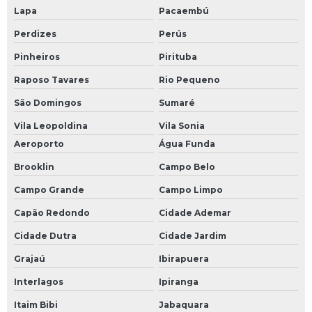
Modulo de clp
Lapa
Pacaembú
Perdizes
Perús
Módulo de comunicação plc
Pinheiros
Pirituba
Módulo de comunicação profibus
Raposo Tavares
Rio Pequeno
Módulo de controle eletrônico
São Domingos
Sumaré
Módulo de entrada clp
Vila Leopoldina
Vila Sonia
Módulo de entrada plc
Aeroporto
Água Funda
Módulo de plc
Brooklin
Campo Belo
Módulo fieldbus
Campo Grande
Campo Limpo
Módulo profibus
Capão Redondo
Cidade Ademar
Monitor industrial
Cidade Dutra
Cidade Jardim
Monitor industrial touch screen
Grajaú
Ibirapuera
Placa de i o
Interlagos
Ipiranga
Programação de componentes
Itaim Bibi
Jabaquara