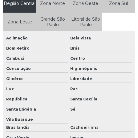
Região Central
Zona Norte
Zona Oeste
Zona Sul
Manutenção de fontes chaveadas
Manutenção de máquinas industriais
Grande São
Litoral de São
Zona Leste
Paulo
Paulo
Manutenção de máquinas industriais em são paulo
Manutenção de nobreak
Aclimação
Bela Vista
Manutenção de nobreak sp
Bom Retiro
Brás
Cambuci
Centro
Manutenção de placas eletrônicas
Consolação
Higienópolis
Manutenção de plc
Glicério
Liberdade
Manutenção de sensor
Luz
Pari
Manutenção de servo motor
República
Santa Cecília
Manutenção e reparação de equipamentos eletrônicos e ópticos
Santa Efigênia
Sé
Manutenção eletroeletrônica
Vila Buarque
Manutenção eletronica industrial
Brasilândia
Cachoeirinha
Manutenção em ihm
Casa Verde
Imirim