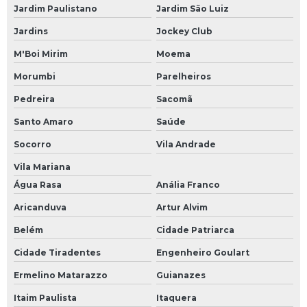
Programação de placas eletrônicas
Jardim Paulistano
Jardim São Luiz
Rack industrial com gaveta
Jardins
Jockey Club
Rack industrial com painel
M'Boi Mirim
Moema
Recuperação de driver
Morumbi
Parelheiros
Recuperação de módulos eletrônicos
Pedreira
Sacomã
Recuperação de placas eletrônicas
Santo Amaro
Saúde
Socorro
Vila Andrade
Recuperação nobreak
Vila Mariana
Reforma de inversores
Água Rasa
Anália Franco
Reparação de módulos eletrônicos
Aricanduva
Artur Alvim
Reparação de placas eletrônicas
Belém
Cidade Patriarca
Reparo de controlador de temperatura
Cidade Tiradentes
Engenheiro Goulart
Reparo de cpu
Ermelino Matarazzo
Guianazes
Reparo de driver
Itaim Paulista
Itaquera