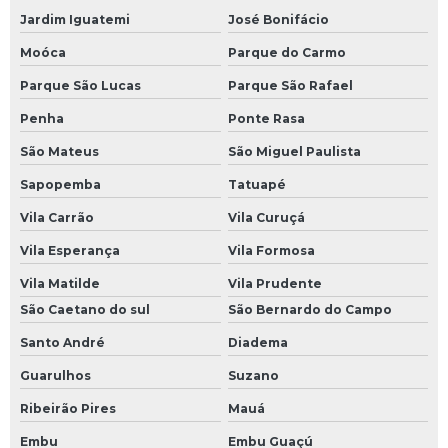
Reparo de eletroeletrônico
Jardim Iguatemi
José Bonifácio
Reparo de fontes chaveadas
Moóca
Parque do Carmo
Reparo de ihm
Parque São Lucas
Parque São Rafael
Reparo de inversor de frequência
Penha
Ponte Rasa
Reparo de nobreak
São Mateus
São Miguel Paulista
Reparo de placas eletrônicas
Sapopemba
Tatuapé
Vila Carrão
Vila Curuçá
Reparo de placas eletrônicas sp
Vila Esperança
Vila Formosa
Reparo de sensores
Vila Matilde
Vila Prudente
Reparo de servo motor
São Caetano do sul
São Bernardo do Campo
Reparo eletrônica industrial
Santo André
Diadema
Sensor óptico industrial
Guarulhos
Suzano
Sensores ópticos
Ribeirão Pires
Mauá
Sensores ópticos de barreira
Embu
Embu Guaçú