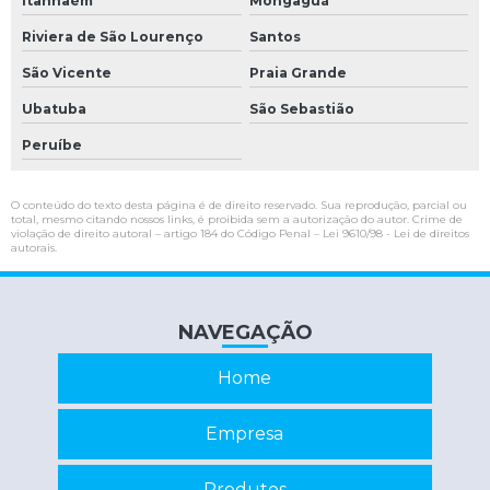
Itanhaém
Mongaguá
Conserto cnc
Riviera de São Lourenço
Santos
Conversor tensão
São Vicente
Praia Grande
Conversor tensão corrente
Ubatuba
São Sebastião
Empresa de manutenção de nobreak
Peruíbe
Interface de comunicação serial
O conteúdo do texto desta página é de direito reservado. Sua reprodução, parcial ou
Interface serial
total, mesmo citando nossos links, é proibida sem a autorização do autor. Crime de
violação de direito autoral – artigo 184 do Código Penal –
Lei 9610/98 - Lei de direitos
autorais
.
Interface serial rs232
Inversor de frequência conserto
NAVEGAÇÃO
Inversor de frequência industrial
Inversor de frequência manutenção
Home
Manutenção de cnc
Empresa
Manutenção de estabilizadores e nobreaks
Manutenção de nobreaks
Produtos