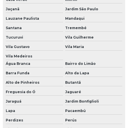
Manutenção equipamentos eletrônicos industriais
Jaçanã
Jardim São Paulo
Manutenção inversor de frequência
Lauzane Paulista
Mandaqui
Manutenção módulos eletrônicos
Santana
Tremembé
Manutenção preventiva de nobreak
Tucuruvi
Vila Guilherme
Manutenção preventiva de ups
Vila Gustavo
Vila Maria
Vila Medeiros
Manutenção preventiva em inversor
Água Branca
Bairro do Limão
Manutenção preventiva inversor de frequência
Barra Funda
Alto da Lapa
Manutenção preventiva servo motor
Alto de Pinheiros
Butantã
Manutenção ups
Freguesia do Ó
Jaguaré
Mini cpu industrial
Jaraguá
Jardim Bonfiglioli
Módulo comum profibus
Lapa
Pacaembú
Modulo de clp
Perdizes
Perús
Módulo de comunicação plc