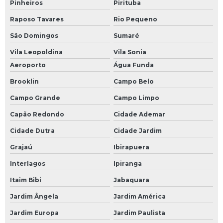
Pinheiros
Pirituba
Módulo de comunicação profibus
Raposo Tavares
Rio Pequeno
Módulo de controle eletrônico
São Domingos
Sumaré
Módulo de entrada clp
Vila Leopoldina
Vila Sonia
Aeroporto
Água Funda
Módulo de entrada plc
Brooklin
Campo Belo
Módulo de plc
Campo Grande
Campo Limpo
Módulo fieldbus
Capão Redondo
Cidade Ademar
Módulo profibus
Cidade Dutra
Cidade Jardim
Monitor industrial
Grajaú
Ibirapuera
Monitor industrial touch screen
Interlagos
Ipiranga
Placa de i o
Itaim Bibi
Jabaquara
Programação de componentes
Jardim Ângela
Jardim América
Programação de controlador de temperatura
Jardim Europa
Jardim Paulista