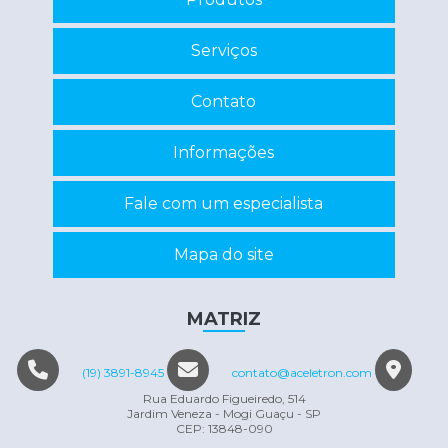
Manutenção de nobreaks sp
Serviços
Programação de eprom
Contato
Recuperação de circuitos eletrônicos
Recuperação de componentes eletrônicos
Informações
Reparo de inversor
Fale com um especialista
Reparo em eletrônicos
Reparo em equipamentos eletrônicos
Mapa do site
Servo motor manutenção
Conserto máquina eletrônica
MATRIZ
(19) 3891-8945
contato@aceletron.com
Rua Eduardo Figueiredo, 514
Jardim Veneza - Mogi Guaçu - SP
CEP: 13848-090