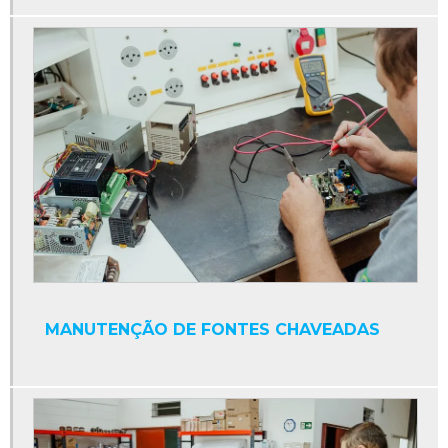
Conversor cc para ca
Conversor de frequência
Conversor eletrônico de frequência
Conversores de potência
Cpu industrial
Display contador digital industrial
Display industrial
Display interface serial
Display led industrial
Display numérico industrial
MANUTENÇÃO DE FONTES CHAVEADAS
Empresa de manutenção de máquinas industriais
Fonte 24v para clp
Fonte chaveada 24v para clp