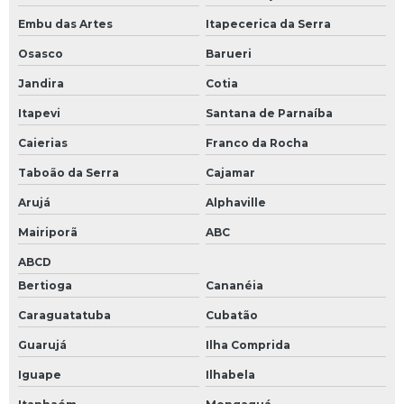
Servo drive resolver
Embu das Artes
Itapecerica da Serra
Servo motor com encoder
Osasco
Barueri
Servo motor encoders resolver
Jandira
Cotia
Servo motor resolver
Itapevi
Santana de Parnaíba
Servo válvula proporcional
Caierias
Franco da Rocha
Servo válvulas
Taboão da Serra
Cajamar
Arujá
Alphaville
Servo válvulas hidráulicas
Mairiporã
ABC
Servoacionamentos
ABCD
Sistema de servoacionamento
Bertioga
Cananéia
Teclado de membrana industrial
Caraguatatuba
Cubatão
Teclado industrial
Guarujá
Ilha Comprida
Teclado pc industrial
Iguape
Ilhabela
Teste de circuitos eletrônicos