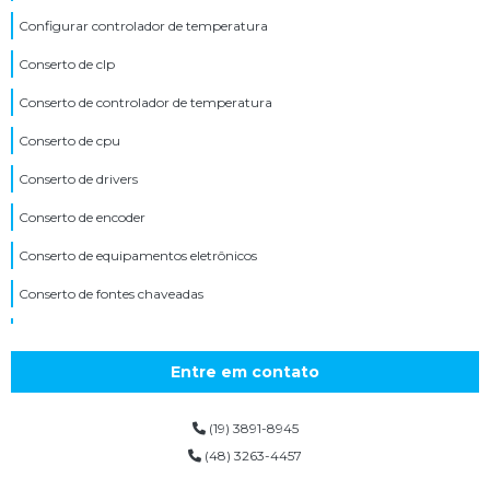
Configurar controlador de temperatura
Conserto de clp
Conserto de controlador de temperatura
Conserto de cpu
Conserto de drivers
Conserto de encoder
Conserto de equipamentos eletrônicos
Conserto de fontes chaveadas
Conserto de ihm
Conserto de inversor de tensão
Entre em contato
Conserto de inversores
(19) 3891-8945
Conserto de inversores de frequência
(48) 3263-4457
Conserto de máquinas industriais