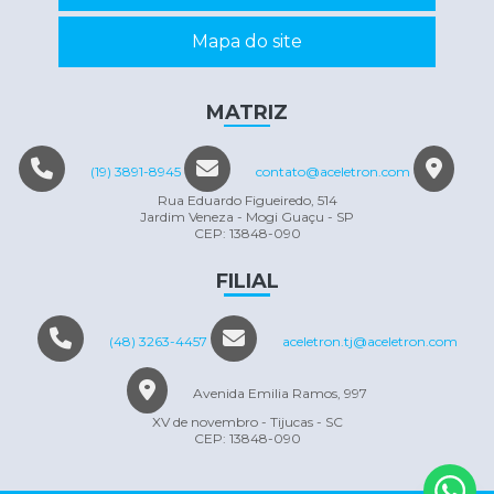
Reparo em eletrônicos
Mapa do site
Reparo em equipamentos eletrônicos
Servo motor manutenção
MATRIZ
Conserto máquina eletrônica
(19) 3891-8945
contato@aceletron.com
Rua Eduardo Figueiredo, 514
Jardim Veneza - Mogi Guaçu - SP
CEP: 13848-090
FILIAL
(48) 3263-4457
aceletron.tj@aceletron.com
Avenida Emilia Ramos, 997
XV de novembro - Tijucas - SC
CEP: 13848-090