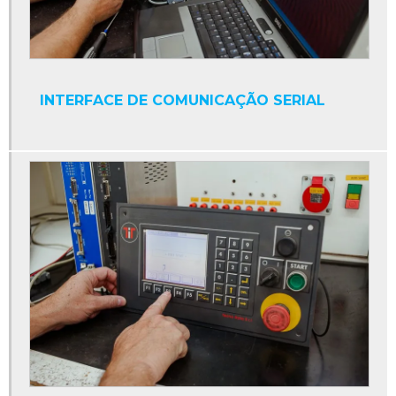
Display industrial
Display interface serial
Display led industrial
INTERFACE DE COMUNICAÇÃO SERIAL
Display numérico industrial
Empresa de manutenção de máquinas industriais
Fonte 24v para clp
Fonte chaveada 24v para clp
Fonte de alimentação clp
Fonte para clp
Fonte plc
Ihm industrial
Ihm pc industrial