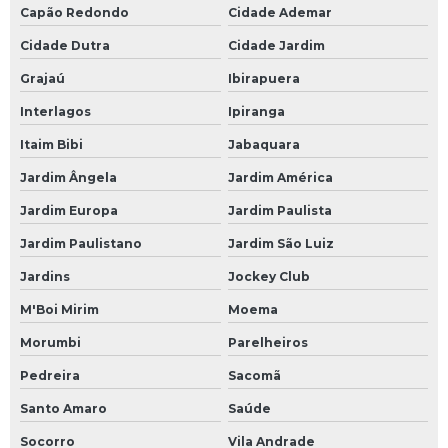
Capão Redondo
Cidade Ademar
Módulo fieldbus
Cidade Dutra
Cidade Jardim
Módulo profibus
Grajaú
Ibirapuera
Monitor industrial
Interlagos
Ipiranga
Monitor industrial touch screen
Itaim Bibi
Jabaquara
Placa de i o
Jardim Ângela
Jardim América
Programação de componentes
Jardim Europa
Jardim Paulista
Programação de controlador de temperatura
Jardim Paulistano
Jardim São Luiz
Programação de placas eletrônicas
Jardins
Jockey Club
Rack industrial com gaveta
M'Boi Mirim
Moema
Rack industrial com painel
Morumbi
Parelheiros
Recuperação de driver
Pedreira
Sacomã
Santo Amaro
Saúde
Recuperação de módulos eletrônicos
Socorro
Vila Andrade
Recuperação de placas eletrônicas