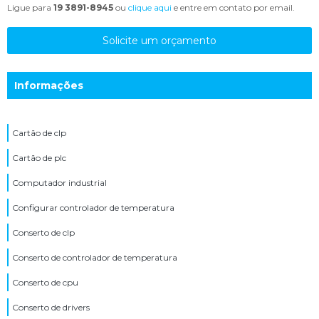
Ligue para
19 3891-8945
ou
clique aqui
e entre em contato por email.
Solicite um orçamento
Informações
Cartão de clp
Cartão de plc
Computador industrial
Configurar controlador de temperatura
Conserto de clp
Conserto de controlador de temperatura
Conserto de cpu
Conserto de drivers