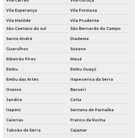
Vila Carrão
Vila Curuçá
Reparo de placas eletrônicas
Vila Esperança
Vila Formosa
Reparo de placas eletrônicas sp
Vila Matilde
Vila Prudente
Reparo de sensores
São Caetano do sul
São Bernardo do Campo
Reparo de servo motor
Santo André
Diadema
Reparo eletrônica industrial
Guarulhos
Suzano
Sensor óptico industrial
Ribeirão Pires
Mauá
Sensores ópticos
Embu
Embu Guaçú
Sensores ópticos de barreira
Embu das Artes
Itapecerica da Serra
Servo drive resolver
Osasco
Barueri
Servo motor com encoder
Jandira
Cotia
Servo motor encoders resolver
Itapevi
Santana de Parnaíba
Servo motor resolver
Caierias
Franco da Rocha
Taboão da Serra
Cajamar
Servo válvula proporcional