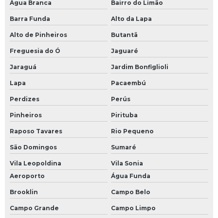
Água Branca
Bairro do Limão
Manutenção preventiva em inversor
Barra Funda
Alto da Lapa
Manutenção preventiva inversor de frequência
Alto de Pinheiros
Butantã
Manutenção preventiva servo motor
Freguesia do Ó
Jaguaré
Manutenção ups
Jaraguá
Jardim Bonfiglioli
Mini cpu industrial
Lapa
Pacaembú
Módulo comum profibus
Perdizes
Perús
Modulo de clp
Pinheiros
Pirituba
Módulo de comunicação plc
Raposo Tavares
Rio Pequeno
Módulo de comunicação profibus
São Domingos
Sumaré
Módulo de controle eletrônico
Vila Leopoldina
Vila Sonia
Aeroporto
Água Funda
Módulo de entrada clp
Brooklin
Campo Belo
Módulo de entrada plc
Campo Grande
Campo Limpo
Módulo de plc