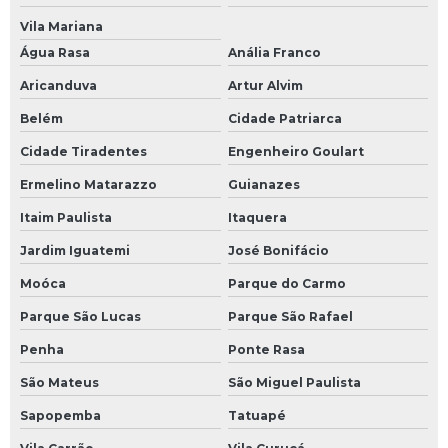
Vila Mariana
Recuperação nobreak
Água Rasa
Anália Franco
Reforma de inversores
Aricanduva
Artur Alvim
Reparação de módulos eletrônicos
Belém
Cidade Patriarca
Reparação de placas eletrônicas
Cidade Tiradentes
Engenheiro Goulart
Reparo de controlador de temperatura
Ermelino Matarazzo
Guianazes
Reparo de cpu
Itaim Paulista
Itaquera
Reparo de driver
Jardim Iguatemi
José Bonifácio
Reparo de eletroeletrônico
Moóca
Parque do Carmo
Reparo de fontes chaveadas
Parque São Lucas
Parque São Rafael
Reparo de ihm
Penha
Ponte Rasa
Reparo de inversor de frequência
São Mateus
São Miguel Paulista
Sapopemba
Tatuapé
Reparo de nobreak