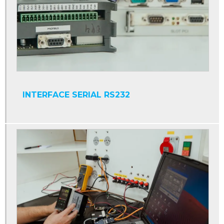
Conserto de placas eletrônicas sp
Conserto de sensores
Conserto de servomotores
Controlador numérico
Conversor cc
INTERFACE SERIAL RS232
Conversor cc ca trifásico
Conversor cc cc
Conversor cc para ca
Conversor de frequência
Conversor eletrônico de frequência
Conversores de potência
Cpu industrial
Display contador digital industrial