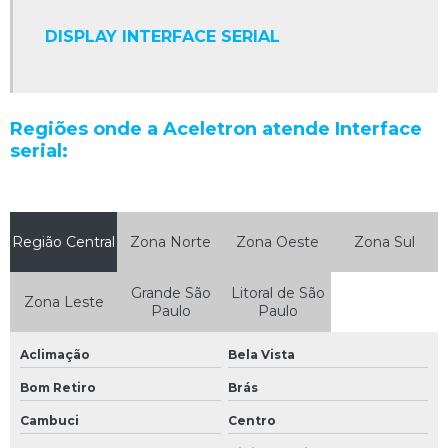
Limpeza de circuitos eletrônicos
DISPLAY INTERFACE SERIAL
Limpeza de componentes eletrônicos
Limpeza de equipamentos eletrônicos
Manutenção clp
Regiões onde a Aceletron atende Interface
Manutenção de drivers
serial:
Manutenção de encoder
Manutenção de equipamentos eletrônicos
Região Central
Zona Norte
Zona Oeste
Zona Sul
Manutenção de equipamentos industriais
Manutenção de fontes chaveadas
Grande São
Litoral de São
Zona Leste
Paulo
Paulo
Manutenção de máquinas industriais
Manutenção de máquinas industriais em são paulo
Aclimação
Bela Vista
Bom Retiro
Brás
Manutenção de nobreak
Cambuci
Centro
Manutenção de nobreak sp