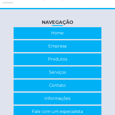
autorais
.
Interface serial
Interface serial rs232
NAVEGAÇÃO
Inversor de frequência conserto
Inversor de frequência industrial
Home
Inversor de frequência manutenção
Empresa
Manutenção de cnc
Produtos
Manutenção de estabilizadores e nobreaks
Manutenção de nobreaks
Serviços
Manutenção de nobreaks sp
Contato
Programação de eprom
Recuperação de circuitos eletrônicos
Informações
Recuperação de componentes eletrônicos
Fale com um especialista
Reparo de inversor