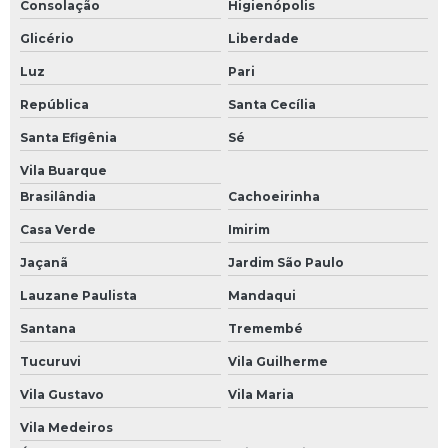
Consolação
Higienópolis
Manutenção de placas eletrônicas
Glicério
Liberdade
Manutenção de plc
Luz
Pari
Manutenção de sensor
República
Santa Cecília
Manutenção de servo motor
Santa Efigênia
Sé
Manutenção e reparação de equipamentos eletrônicos e ópticos
Vila Buarque
Manutenção eletroeletrônica
Brasilândia
Cachoeirinha
Manutenção eletronica industrial
Casa Verde
Imirim
Manutenção em ihm
Jaçanã
Jardim São Paulo
Manutenção equipamentos eletrônicos industriais
Lauzane Paulista
Mandaqui
Manutenção inversor de frequência
Santana
Tremembé
Manutenção módulos eletrônicos
Tucuruvi
Vila Guilherme
Vila Gustavo
Vila Maria
Manutenção preventiva de nobreak
Vila Medeiros
Manutenção preventiva de ups