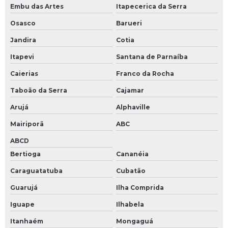
Servo motor encoders resolver
Embu das Artes
Itapecerica da Serra
Servo motor resolver
Osasco
Barueri
Servo válvula proporcional
Jandira
Cotia
Servo válvulas
Itapevi
Santana de Parnaíba
Servo válvulas hidráulicas
Caierias
Franco da Rocha
Servoacionamentos
Taboão da Serra
Cajamar
Arujá
Alphaville
Sistema de servoacionamento
Mairiporã
ABC
Teclado de membrana industrial
ABCD
Teclado industrial
Bertioga
Cananéia
Teclado pc industrial
Caraguatatuba
Cubatão
Teste de circuitos eletrônicos
Guarujá
Ilha Comprida
Conserto cnc
Iguape
Ilhabela
Conversor tensão
Itanhaém
Mongaguá