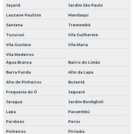
Manutenção módulos eletrônicos
Jaçanã
Jardim São Paulo
Manutenção preventiva de nobreak
Lauzane Paulista
Mandaqui
Manutenção preventiva de ups
Santana
Tremembé
Manutenção preventiva em inversor
Tucuruvi
Vila Guilherme
Manutenção preventiva inversor de frequência
Vila Gustavo
Vila Maria
Vila Medeiros
Manutenção preventiva servo motor
Água Branca
Bairro do Limão
Manutenção ups
Barra Funda
Alto da Lapa
Mini cpu industrial
Alto de Pinheiros
Butantã
Módulo comum profibus
Freguesia do Ó
Jaguaré
Modulo de clp
Jaraguá
Jardim Bonfiglioli
Módulo de comunicação plc
Lapa
Pacaembú
Módulo de comunicação profibus
Perdizes
Perús
Módulo de controle eletrônico
Pinheiros
Pirituba