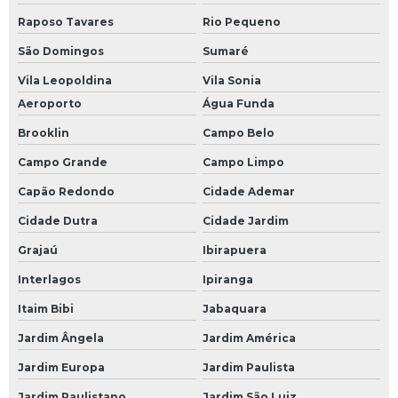
Módulo de entrada clp
Raposo Tavares
Rio Pequeno
Módulo de entrada plc
São Domingos
Sumaré
Módulo de plc
Vila Leopoldina
Vila Sonia
Aeroporto
Água Funda
Módulo fieldbus
Brooklin
Campo Belo
Módulo profibus
Campo Grande
Campo Limpo
Monitor industrial
Capão Redondo
Cidade Ademar
Monitor industrial touch screen
Cidade Dutra
Cidade Jardim
Placa de i o
Grajaú
Ibirapuera
Programação de componentes
Interlagos
Ipiranga
Programação de controlador de temperatura
Itaim Bibi
Jabaquara
Programação de placas eletrônicas
Jardim Ângela
Jardim América
Rack industrial com gaveta
Jardim Europa
Jardim Paulista
Rack industrial com painel
Jardim Paulistano
Jardim São Luiz