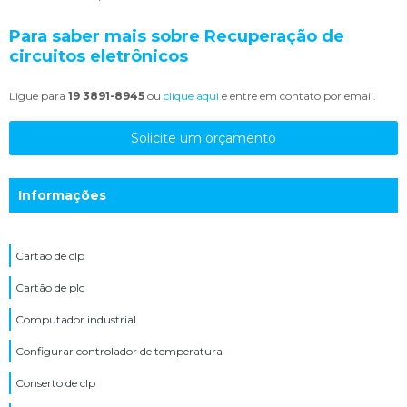
Para saber mais sobre Recuperação de
circuitos eletrônicos
Ligue para
19 3891-8945
ou
clique aqui
e entre em contato por email.
Solicite um orçamento
Informações
Cartão de clp
Cartão de plc
Computador industrial
Configurar controlador de temperatura
Conserto de clp