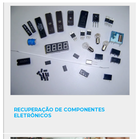
Conserto de nobreaks
Conserto de placas eletrônicas
Conserto de placas eletrônicas industriais
Conserto de placas eletrônicas sp
Conserto de sensores
Conserto de servomotores
Controlador numérico
Conversor cc
Conversor cc ca trifásico
Conversor cc cc
RECUPERAÇÃO DE COMPONENTES
Conversor cc para ca
ELETRÔNICOS
Conversor de frequência
Conversor eletrônico de frequência