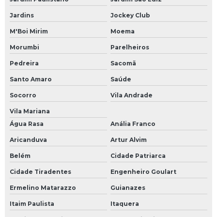
Recuperação de driver
Jardins
Jockey Club
Recuperação de módulos eletrônicos
M'Boi Mirim
Moema
Recuperação de placas eletrônicas
Morumbi
Parelheiros
Recuperação nobreak
Pedreira
Sacomã
Reforma de inversores
Santo Amaro
Saúde
Socorro
Vila Andrade
Reparação de módulos eletrônicos
Vila Mariana
Reparação de placas eletrônicas
Água Rasa
Anália Franco
Reparo de controlador de temperatura
Aricanduva
Artur Alvim
Reparo de cpu
Belém
Cidade Patriarca
Reparo de driver
Cidade Tiradentes
Engenheiro Goulart
Reparo de eletroeletrônico
Ermelino Matarazzo
Guianazes
Reparo de fontes chaveadas
Itaim Paulista
Itaquera
Reparo de ihm