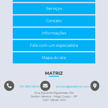
Recuperação de circuitos eletrônicos
Serviços
Recuperação de componentes eletrônicos
Contato
Reparo de inversor
Reparo em eletrônicos
Informações
Reparo em equipamentos eletrônicos
Fale com um especialista
Servo motor manutenção
Conserto máquina eletrônica
Mapa do site
MATRIZ
(19) 3891-8945
contato@aceletron.com
Rua Eduardo Figueiredo, 514
Jardim Veneza - Mogi Guaçu - SP
CEP: 13848-090