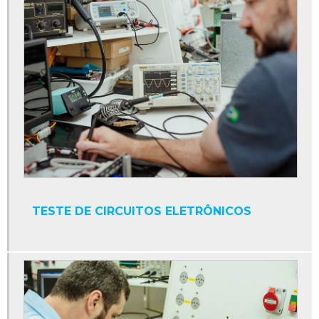
Conversores de potência
Cpu industrial
Display contador digital industrial
Display industrial
Display interface serial
Display led industrial
Display numérico industrial
Empresa de manutenção de máquinas industriais
TESTE DE CIRCUITOS ELETRÔNICOS
Fonte 24v para clp
Fonte chaveada 24v para clp
Fonte de alimentação clp
Fonte para clp
Fonte plc