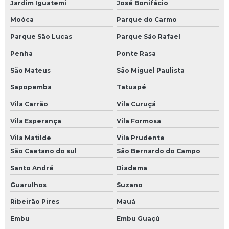
Jardim Iguatemi
José Bonifácio
Reparo de inversor de frequência
Moóca
Parque do Carmo
Reparo de nobreak
Parque São Lucas
Parque São Rafael
Reparo de placas eletrônicas
Penha
Ponte Rasa
Reparo de placas eletrônicas sp
São Mateus
São Miguel Paulista
Reparo de sensores
Sapopemba
Tatuapé
Vila Carrão
Vila Curuçá
Reparo de servo motor
Vila Esperança
Vila Formosa
Reparo eletrônica industrial
Vila Matilde
Vila Prudente
Sensor óptico industrial
São Caetano do sul
São Bernardo do Campo
Sensores ópticos
Santo André
Diadema
Sensores ópticos de barreira
Guarulhos
Suzano
Servo drive resolver
Ribeirão Pires
Mauá
Servo motor com encoder
Embu
Embu Guaçú