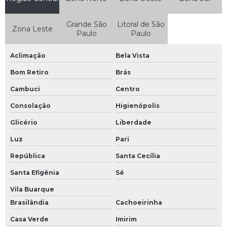
Manutenção de máquinas industriais em são paulo
Manutenção de nobreak
Grande São
Litoral de São
Zona Leste
Paulo
Paulo
Manutenção de nobreak sp
Manutenção de placas eletrônicas
Aclimação
Bela Vista
Manutenção de plc
Bom Retiro
Brás
Cambuci
Centro
Manutenção de sensor
Consolação
Higienópolis
Manutenção de servo motor
Glicério
Liberdade
Manutenção e reparação de equipamentos eletrônicos e ópticos
Luz
Pari
Manutenção eletroeletrônica
República
Santa Cecília
Manutenção eletronica industrial
Santa Efigênia
Sé
Manutenção em ihm
Vila Buarque
Manutenção equipamentos eletrônicos industriais
Brasilândia
Cachoeirinha
Manutenção inversor de frequência
Casa Verde
Imirim