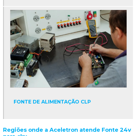
Fonte 24v para clp
Fonte chaveada 24v para clp
Fonte de alimentação clp
Fonte para clp
Fonte plc
Ihm industrial
Ihm pc industrial
Limpeza de circuitos eletrônicos
Limpeza de componentes eletrônicos
FONTE DE ALIMENTAÇÃO CLP
Limpeza de equipamentos eletrônicos
Manutenção clp
Manutenção de drivers
Regiões onde a Aceletron atende Fonte 24v
Manutenção de encoder