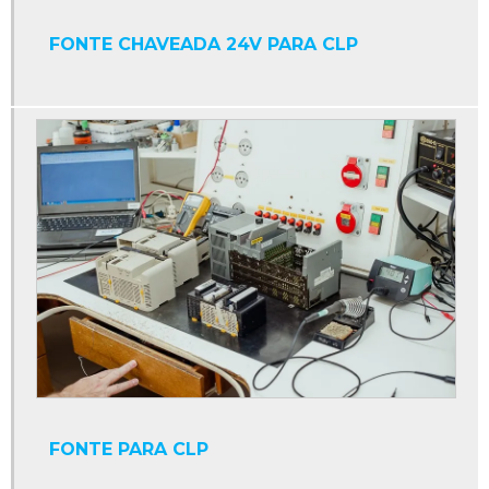
Conversor cc ca trifásico
FONTE CHAVEADA 24V PARA CLP
Conversor cc cc
Conversor cc para ca
Conversor de frequência
Conversor eletrônico de frequência
Conversores de potência
Cpu industrial
Display contador digital industrial
Display industrial
Display interface serial
Display led industrial
Display numérico industrial
FONTE PARA CLP
Empresa de manutenção de máquinas industriais