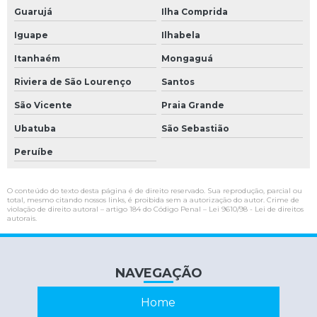
Teclado industrial
Guarujá
Ilha Comprida
Teclado pc industrial
Iguape
Ilhabela
Teste de circuitos eletrônicos
Itanhaém
Mongaguá
Conserto cnc
Riviera de São Lourenço
Santos
Conversor tensão
São Vicente
Praia Grande
Conversor tensão corrente
Ubatuba
São Sebastião
Empresa de manutenção de nobreak
Peruíbe
Interface de comunicação serial
O conteúdo do texto desta página é de direito reservado. Sua reprodução, parcial ou
Interface serial
total, mesmo citando nossos links, é proibida sem a autorização do autor. Crime de
violação de direito autoral – artigo 184 do Código Penal –
Lei 9610/98 - Lei de direitos
autorais
.
Interface serial rs232
Inversor de frequência conserto
NAVEGAÇÃO
Inversor de frequência industrial
Inversor de frequência manutenção
Home