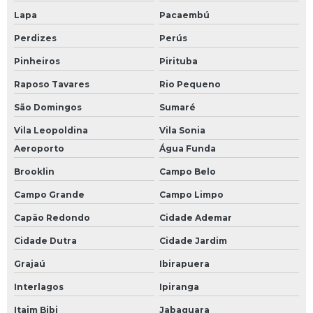
Módulo comum profibus
Lapa
Pacaembú
Modulo de clp
Perdizes
Perús
Módulo de comunicação plc
Pinheiros
Pirituba
Módulo de comunicação profibus
Raposo Tavares
Rio Pequeno
Módulo de controle eletrônico
São Domingos
Sumaré
Módulo de entrada clp
Vila Leopoldina
Vila Sonia
Aeroporto
Água Funda
Módulo de entrada plc
Brooklin
Campo Belo
Módulo de plc
Campo Grande
Campo Limpo
Módulo fieldbus
Capão Redondo
Cidade Ademar
Módulo profibus
Cidade Dutra
Cidade Jardim
Monitor industrial
Grajaú
Ibirapuera
Monitor industrial touch screen
Interlagos
Ipiranga
Placa de i o
Itaim Bibi
Jabaquara