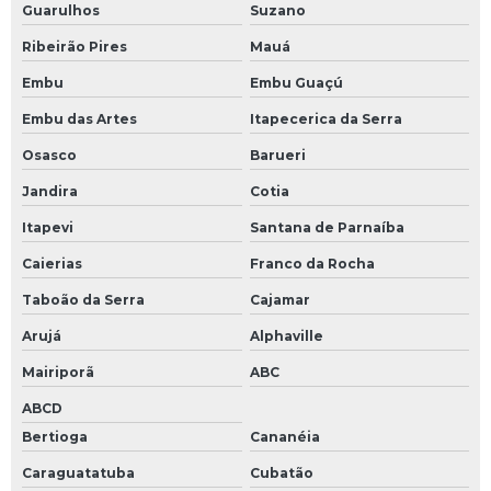
Guarulhos
Suzano
Sensores ópticos
Ribeirão Pires
Mauá
Sensores ópticos de barreira
Embu
Embu Guaçú
Servo drive resolver
Embu das Artes
Itapecerica da Serra
Servo motor com encoder
Osasco
Barueri
Servo motor encoders resolver
Jandira
Cotia
Servo motor resolver
Itapevi
Santana de Parnaíba
Servo válvula proporcional
Caierias
Franco da Rocha
Servo válvulas
Taboão da Serra
Cajamar
Arujá
Alphaville
Servo válvulas hidráulicas
Mairiporã
ABC
Servoacionamentos
ABCD
Sistema de servoacionamento
Bertioga
Cananéia
Teclado de membrana industrial
Caraguatatuba
Cubatão