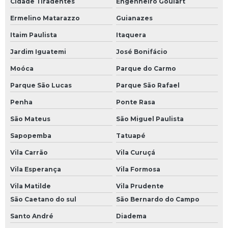
Cidade Tiradentes
Engenheiro Goulart
Reparo de cpu
Ermelino Matarazzo
Guianazes
Reparo de driver
Itaim Paulista
Itaquera
Reparo de eletroeletrônico
Jardim Iguatemi
José Bonifácio
Reparo de fontes chaveadas
Moóca
Parque do Carmo
Reparo de ihm
Parque São Lucas
Parque São Rafael
Reparo de inversor de frequência
Penha
Ponte Rasa
Reparo de nobreak
São Mateus
São Miguel Paulista
Reparo de placas eletrônicas
Sapopemba
Tatuapé
Vila Carrão
Vila Curuçá
Reparo de placas eletrônicas sp
Vila Esperança
Vila Formosa
Reparo de sensores
Vila Matilde
Vila Prudente
Reparo de servo motor
São Caetano do sul
São Bernardo do Campo
Reparo eletrônica industrial
Santo André
Diadema
Sensor óptico industrial