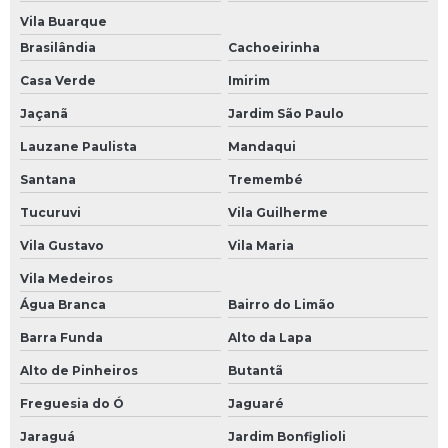
Manutenção eletroeletrônica
Vila Buarque
Manutenção eletronica industrial
Brasilândia
Cachoeirinha
Manutenção em ihm
Casa Verde
Imirim
Manutenção equipamentos eletrônicos industriais
Jaçanã
Jardim São Paulo
Manutenção inversor de frequência
Lauzane Paulista
Mandaqui
Manutenção módulos eletrônicos
Santana
Tremembé
Manutenção preventiva de nobreak
Tucuruvi
Vila Guilherme
Manutenção preventiva de ups
Vila Gustavo
Vila Maria
Vila Medeiros
Manutenção preventiva em inversor
Água Branca
Bairro do Limão
Manutenção preventiva inversor de frequência
Barra Funda
Alto da Lapa
Manutenção preventiva servo motor
Alto de Pinheiros
Butantã
Manutenção ups
Freguesia do Ó
Jaguaré
Mini cpu industrial
Jaraguá
Jardim Bonfiglioli