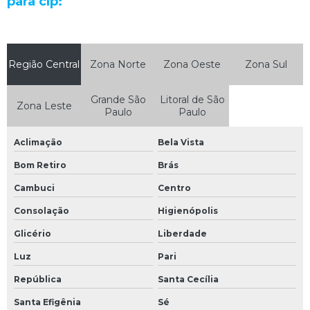
para clp:
Manutenção de equipamentos eletrônicos
Manutenção de equipamentos industriais
Região Central
Zona Norte
Zona Oeste
Zona Sul
Manutenção de fontes chaveadas
Manutenção de máquinas industriais
Grande São
Litoral de São
Zona Leste
Paulo
Paulo
Manutenção de máquinas industriais em são paulo
Manutenção de nobreak
Aclimação
Bela Vista
Manutenção de nobreak sp
Bom Retiro
Brás
Cambuci
Centro
Manutenção de placas eletrônicas
Consolação
Higienópolis
Manutenção de plc
Glicério
Liberdade
Manutenção de sensor
Luz
Pari
Manutenção de servo motor
República
Santa Cecília
Manutenção e reparação de equipamentos eletrônicos e ópticos
Santa Efigênia
Sé