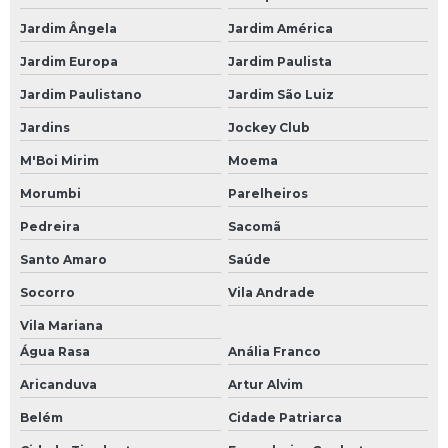
Programação de componentes
Jardim Ângela
Jardim América
Programação de controlador de temperatura
Jardim Europa
Jardim Paulista
Programação de placas eletrônicas
Jardim Paulistano
Jardim São Luiz
Rack industrial com gaveta
Jardins
Jockey Club
Rack industrial com painel
M'Boi Mirim
Moema
Recuperação de driver
Morumbi
Parelheiros
Recuperação de módulos eletrônicos
Pedreira
Sacomã
Recuperação de placas eletrônicas
Santo Amaro
Saúde
Socorro
Vila Andrade
Recuperação nobreak
Vila Mariana
Reforma de inversores
Água Rasa
Anália Franco
Reparação de módulos eletrônicos
Aricanduva
Artur Alvim
Reparação de placas eletrônicas
Belém
Cidade Patriarca
Reparo de controlador de temperatura