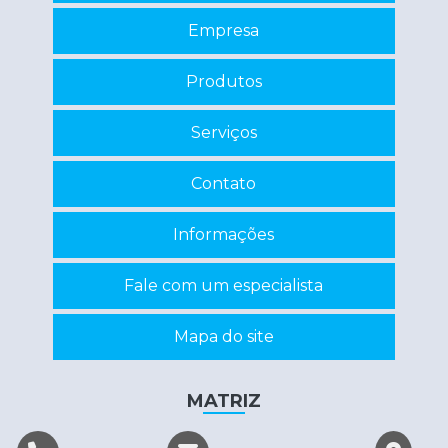
Manutenção de cnc
Empresa
Manutenção de estabilizadores e nobreaks
Manutenção de nobreaks
Produtos
Manutenção de nobreaks sp
Serviços
Programação de eprom
Contato
Recuperação de circuitos eletrônicos
Recuperação de componentes eletrônicos
Informações
Reparo de inversor
Fale com um especialista
Reparo em eletrônicos
Reparo em equipamentos eletrônicos
Mapa do site
Servo motor manutenção
Conserto máquina eletrônica
MATRIZ