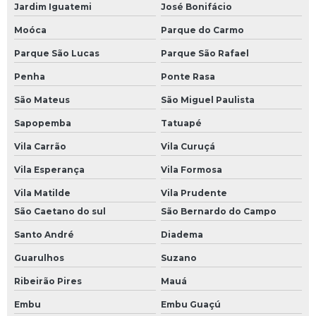
Jardim Iguatemi
José Bonifácio
Reparo de ihm
Moóca
Parque do Carmo
Reparo de inversor de frequência
Parque São Lucas
Parque São Rafael
Reparo de nobreak
Penha
Ponte Rasa
Reparo de placas eletrônicas
São Mateus
São Miguel Paulista
Reparo de placas eletrônicas sp
Sapopemba
Tatuapé
Reparo de sensores
Vila Carrão
Vila Curuçá
Reparo de servo motor
Vila Esperança
Vila Formosa
Reparo eletrônica industrial
Vila Matilde
Vila Prudente
Sensor óptico industrial
São Caetano do sul
São Bernardo do Campo
Sensores ópticos
Santo André
Diadema
Sensores ópticos de barreira
Guarulhos
Suzano
Servo drive resolver
Ribeirão Pires
Mauá
Embu
Embu Guaçú
Servo motor com encoder