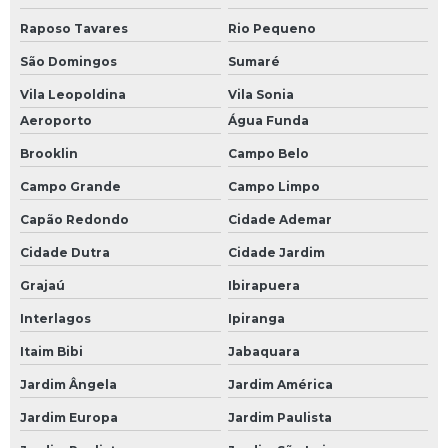
Raposo Tavares
Rio Pequeno
Módulo de entrada clp
São Domingos
Sumaré
Módulo de entrada plc
Vila Leopoldina
Vila Sonia
Módulo de plc
Aeroporto
Água Funda
Módulo fieldbus
Brooklin
Campo Belo
Módulo profibus
Campo Grande
Campo Limpo
Monitor industrial
Capão Redondo
Cidade Ademar
Monitor industrial touch screen
Cidade Dutra
Cidade Jardim
Placa de i o
Grajaú
Ibirapuera
Programação de componentes
Interlagos
Ipiranga
Programação de controlador de temperatura
Itaim Bibi
Jabaquara
Programação de placas eletrônicas
Jardim Ângela
Jardim América
Jardim Europa
Jardim Paulista
Rack industrial com gaveta