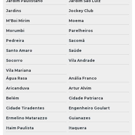
Jardim Paulistano
Jardim São Luiz
Rack industrial com painel
Jardins
Jockey Club
Recuperação de driver
M'Boi Mirim
Moema
Recuperação de módulos eletrônicos
Morumbi
Parelheiros
Recuperação de placas eletrônicas
Pedreira
Sacomã
Recuperação nobreak
Santo Amaro
Saúde
Reforma de inversores
Socorro
Vila Andrade
Reparação de módulos eletrônicos
Vila Mariana
Reparação de placas eletrônicas
Água Rasa
Anália Franco
Reparo de controlador de temperatura
Aricanduva
Artur Alvim
Reparo de cpu
Belém
Cidade Patriarca
Reparo de driver
Cidade Tiradentes
Engenheiro Goulart
Reparo de eletroeletrônico
Ermelino Matarazzo
Guianazes
Itaim Paulista
Itaquera
Reparo de fontes chaveadas