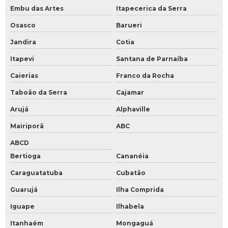
Embu das Artes
Itapecerica da Serra
Servo motor encoders resolver
Osasco
Barueri
Servo motor resolver
Jandira
Cotia
Servo válvula proporcional
Itapevi
Santana de Parnaíba
Servo válvulas
Caierias
Franco da Rocha
Servo válvulas hidráulicas
Taboão da Serra
Cajamar
Servoacionamentos
Arujá
Alphaville
Sistema de servoacionamento
Mairiporã
ABC
Teclado de membrana industrial
ABCD
Teclado industrial
Bertioga
Cananéia
Teclado pc industrial
Caraguatatuba
Cubatão
Teste de circuitos eletrônicos
Guarujá
Ilha Comprida
Conserto cnc
Iguape
Ilhabela
Itanhaém
Mongaguá
Conversor tensão