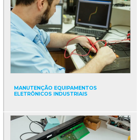
Conversor eletrônico de frequência
Conversores de potência
Cpu industrial
Display contador digital industrial
Display industrial
Display interface serial
Display led industrial
Display numérico industrial
MANUTENÇÃO EQUIPAMENTOS
Empresa de manutenção de máquinas industriais
ELETRÔNICOS INDUSTRIAIS
Fonte 24v para clp
Fonte chaveada 24v para clp
Fonte de alimentação clp
Fonte para clp