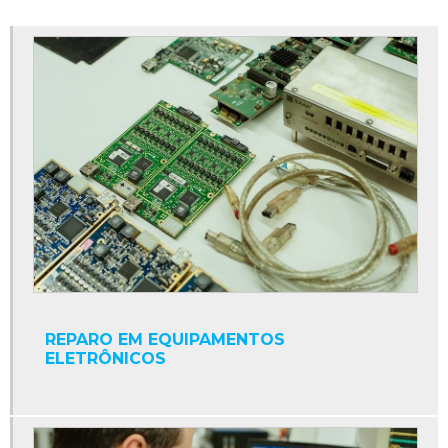
Conserto de nobreaks
Conserto de placas eletrônicas
Conserto de placas eletrônicas industriais
Conserto de placas eletrônicas sp
Conserto de sensores
Conserto de servomotores
Controlador numérico
Conversor cc
Conversor cc ca trifásico
REPARO EM EQUIPAMENTOS
Conversor cc cc
ELETRÔNICOS
Conversor cc para ca
Conversor de frequência