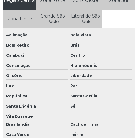
Região Central
Zona Norte
Zona Oeste
Zona Sul
Manutenção de máquinas industriais em são paulo
Grande São
Litoral de São
Manutenção de nobreak
Zona Leste
Paulo
Paulo
Manutenção de nobreak sp
Aclimação
Bela Vista
Manutenção de placas eletrônicas
Bom Retiro
Brás
Manutenção de plc
Cambuci
Centro
Manutenção de sensor
Consolação
Higienópolis
Manutenção de servo motor
Glicério
Liberdade
Manutenção e reparação de equipamentos eletrônicos e ópticos
Luz
Pari
Manutenção eletroeletrônica
República
Santa Cecília
Manutenção eletronica industrial
Santa Efigênia
Sé
Manutenção em ihm
Vila Buarque
Brasilândia
Cachoeirinha
Manutenção equipamentos eletrônicos industriais
Casa Verde
Imirim
Manutenção inversor de frequência