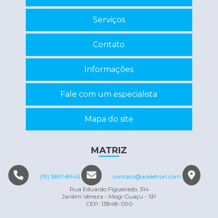
Recuperação de circuitos eletrônicos
Serviços
Recuperação de componentes eletrônicos
Contato
Reparo de inversor
Reparo em eletrônicos
Informações
Reparo em equipamentos eletrônicos
Fale com um especialista
Servo motor manutenção
Mapa do site
Conserto máquina eletrônica
MATRIZ
(19) 3891-8945
contato@aceletron.com
Rua Eduardo Figueiredo, 514
Jardim Veneza - Mogi Guaçu - SP
CEP: 13848-090