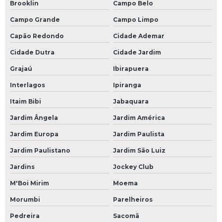
Brooklin
Campo Belo
Módulo de plc
Campo Grande
Campo Limpo
Módulo fieldbus
Capão Redondo
Cidade Ademar
Módulo profibus
Cidade Dutra
Cidade Jardim
Monitor industrial
Grajaú
Ibirapuera
Monitor industrial touch screen
Interlagos
Ipiranga
Placa de i o
Itaim Bibi
Jabaquara
Programação de componentes
Jardim Ângela
Jardim América
Programação de controlador de temperatura
Jardim Europa
Jardim Paulista
Programação de placas eletrônicas
Jardim Paulistano
Jardim São Luiz
Rack industrial com gaveta
Jardins
Jockey Club
Rack industrial com painel
M'Boi Mirim
Moema
Recuperação de driver
Morumbi
Parelheiros
Recuperação de módulos eletrônicos
Pedreira
Sacomã