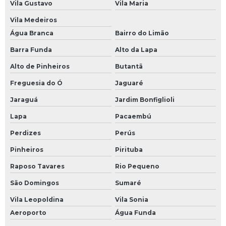
Manutenção preventiva de ups
Vila Gustavo
Vila Maria
Vila Medeiros
Manutenção preventiva em inversor
Água Branca
Bairro do Limão
Manutenção preventiva inversor de frequência
Barra Funda
Alto da Lapa
Manutenção preventiva servo motor
Alto de Pinheiros
Butantã
Manutenção ups
Freguesia do Ó
Jaguaré
Mini cpu industrial
Jaraguá
Jardim Bonfiglioli
Módulo comum profibus
Lapa
Pacaembú
Modulo de clp
Perdizes
Perús
Módulo de comunicação plc
Pinheiros
Pirituba
Módulo de comunicação profibus
Raposo Tavares
Rio Pequeno
Módulo de controle eletrônico
São Domingos
Sumaré
Módulo de entrada clp
Vila Leopoldina
Vila Sonia
Aeroporto
Água Funda
Módulo de entrada plc