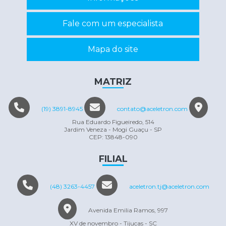
Reparo de inversor
Fale com um especialista
Reparo em eletrônicos
Reparo em equipamentos eletrônicos
Mapa do site
Servo motor manutenção
Conserto máquina eletrônica
MATRIZ
(19) 3891-8945
contato@aceletron.com
Rua Eduardo Figueiredo, 514
Jardim Veneza - Mogi Guaçu - SP
CEP: 13848-090
FILIAL
(48) 3263-4457
aceletron.tj@aceletron.com
Avenida Emilia Ramos, 997
XV de novembro - Tijucas - SC