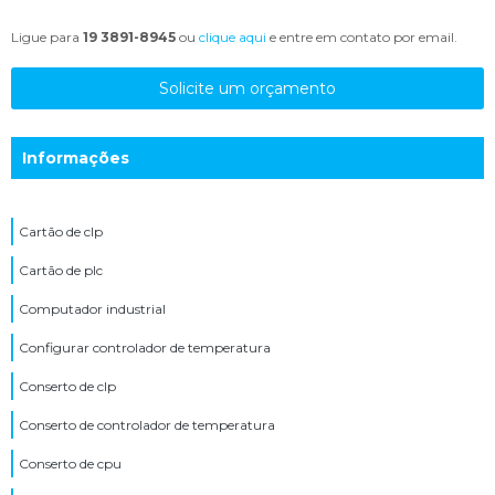
Ligue para
19 3891-8945
ou
clique aqui
e entre em contato por email.
Solicite um orçamento
Informações
Cartão de clp
Cartão de plc
Computador industrial
Configurar controlador de temperatura
Conserto de clp
Conserto de controlador de temperatura
Conserto de cpu