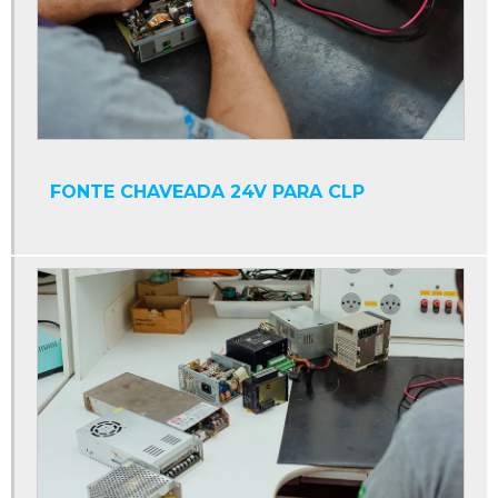
Display contador digital industrial
Display industrial
Display interface serial
Display led industrial
Display numérico industrial
FONTE CHAVEADA 24V PARA CLP
Empresa de manutenção de máquinas industriais
Fonte 24v para clp
Fonte chaveada 24v para clp
Fonte de alimentação clp
Fonte para clp
Fonte plc
Ihm industrial
Ihm pc industrial