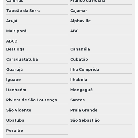
Caierias
Franco da Rocha
Servo válvulas
Taboão da Serra
Cajamar
Arujá
Alphaville
Servo válvulas hidráulicas
Mairiporã
ABC
Servoacionamentos
ABCD
Sistema de servoacionamento
Bertioga
Cananéia
Teclado de membrana industrial
Caraguatatuba
Cubatão
Teclado industrial
Guarujá
Ilha Comprida
Teclado pc industrial
Iguape
Ilhabela
Teste de circuitos eletrônicos
Itanhaém
Mongaguá
Conserto cnc
Riviera de São Lourenço
Santos
Conversor tensão
São Vicente
Praia Grande
Conversor tensão corrente
Ubatuba
São Sebastião
Empresa de manutenção de nobreak
Peruíbe