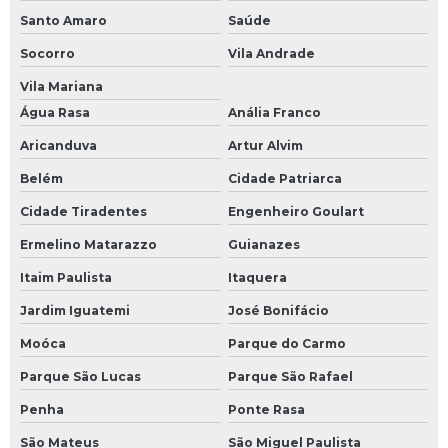
Recuperação de placas eletrônicas
Santo Amaro
Saúde
Socorro
Vila Andrade
Recuperação nobreak
Vila Mariana
Reforma de inversores
Água Rasa
Anália Franco
Reparação de módulos eletrônicos
Aricanduva
Artur Alvim
Reparação de placas eletrônicas
Belém
Cidade Patriarca
Reparo de controlador de temperatura
Cidade Tiradentes
Engenheiro Goulart
Reparo de cpu
Ermelino Matarazzo
Guianazes
Reparo de driver
Itaim Paulista
Itaquera
Reparo de eletroeletrônico
Jardim Iguatemi
José Bonifácio
Reparo de fontes chaveadas
Moóca
Parque do Carmo
Reparo de ihm
Parque São Lucas
Parque São Rafael
Reparo de inversor de frequência
Penha
Ponte Rasa
Reparo de nobreak
São Mateus
São Miguel Paulista