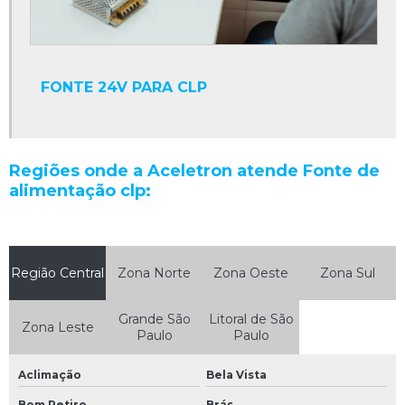
Limpeza de circuitos eletrônicos
Limpeza de componentes eletrônicos
FONTE 24V PARA CLP
Limpeza de equipamentos eletrônicos
Manutenção clp
Manutenção de drivers
Regiões onde a Aceletron atende Fonte de
Manutenção de encoder
alimentação clp:
Manutenção de equipamentos eletrônicos
Manutenção de equipamentos industriais
Região Central
Zona Norte
Zona Oeste
Zona Sul
Manutenção de fontes chaveadas
Manutenção de máquinas industriais
Grande São
Litoral de São
Zona Leste
Paulo
Paulo
Manutenção de máquinas industriais em são paulo
Manutenção de nobreak
Aclimação
Bela Vista
Manutenção de nobreak sp
Bom Retiro
Brás