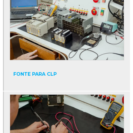
Conserto de placas eletrônicas industriais
Conserto de placas eletrônicas sp
Conserto de sensores
Conserto de servomotores
Controlador numérico
Conversor cc
Conversor cc ca trifásico
FONTE PARA CLP
Conversor cc cc
Conversor cc para ca
Conversor de frequência
Conversor eletrônico de frequência
Conversores de potência
Cpu industrial