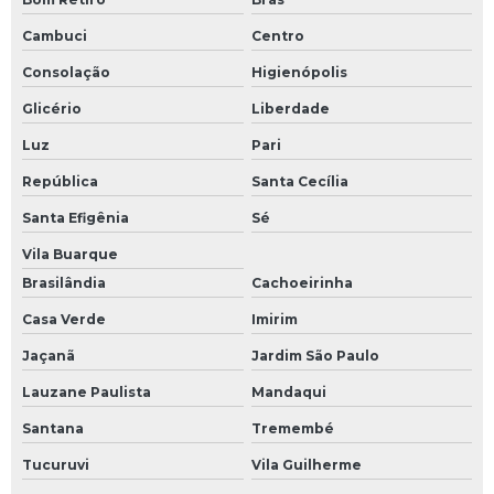
Cambuci
Centro
Manutenção de placas eletrônicas
Consolação
Higienópolis
Manutenção de plc
Glicério
Liberdade
Manutenção de sensor
Luz
Pari
Manutenção de servo motor
República
Santa Cecília
Manutenção e reparação de equipamentos eletrônicos e ópticos
Santa Efigênia
Sé
Manutenção eletroeletrônica
Vila Buarque
Manutenção eletronica industrial
Brasilândia
Cachoeirinha
Manutenção em ihm
Casa Verde
Imirim
Manutenção equipamentos eletrônicos industriais
Jaçanã
Jardim São Paulo
Manutenção inversor de frequência
Lauzane Paulista
Mandaqui
Manutenção módulos eletrônicos
Santana
Tremembé
Manutenção preventiva de nobreak
Tucuruvi
Vila Guilherme