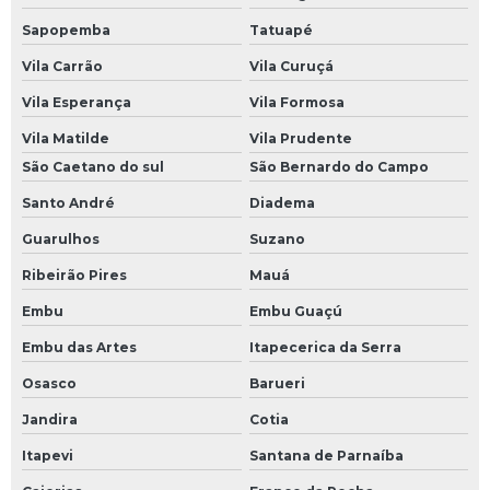
Reparo de placas eletrônicas
Sapopemba
Tatuapé
Vila Carrão
Vila Curuçá
Reparo de placas eletrônicas sp
Vila Esperança
Vila Formosa
Reparo de sensores
Vila Matilde
Vila Prudente
Reparo de servo motor
São Caetano do sul
São Bernardo do Campo
Reparo eletrônica industrial
Santo André
Diadema
Sensor óptico industrial
Guarulhos
Suzano
Sensores ópticos
Ribeirão Pires
Mauá
Sensores ópticos de barreira
Embu
Embu Guaçú
Servo drive resolver
Embu das Artes
Itapecerica da Serra
Servo motor com encoder
Osasco
Barueri
Servo motor encoders resolver
Jandira
Cotia
Servo motor resolver
Itapevi
Santana de Parnaíba
Servo válvula proporcional