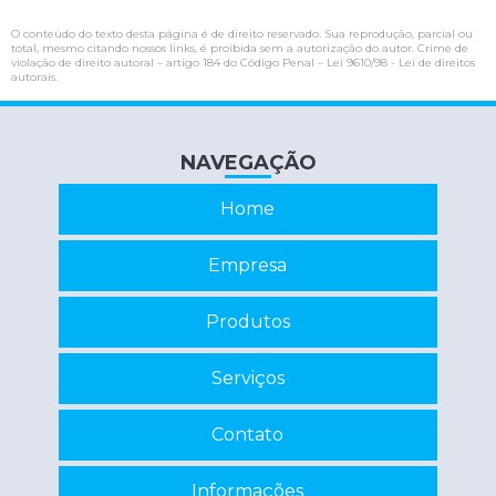
Interface de comunicação serial
O conteúdo do texto desta página é de direito reservado. Sua reprodução, parcial ou
Interface serial
total, mesmo citando nossos links, é proibida sem a autorização do autor. Crime de
violação de direito autoral – artigo 184 do Código Penal –
Lei 9610/98 - Lei de direitos
autorais
.
Interface serial rs232
Inversor de frequência conserto
NAVEGAÇÃO
Inversor de frequência industrial
Inversor de frequência manutenção
Home
Manutenção de cnc
Empresa
Manutenção de estabilizadores e nobreaks
Manutenção de nobreaks
Produtos
Manutenção de nobreaks sp
Serviços
Programação de eprom
Contato
Recuperação de circuitos eletrônicos
Recuperação de componentes eletrônicos
Informações