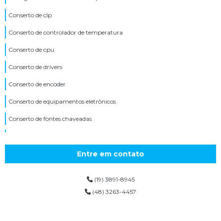
Conserto de clp
Conserto de controlador de temperatura
Conserto de cpu
Conserto de drivers
Conserto de encoder
Conserto de equipamentos eletrônicos
Conserto de fontes chaveadas
Conserto de ihm
Conserto de inversor de tensão
Entre em contato
Conserto de inversores
(19) 3891-8945
Conserto de inversores de frequência
(48) 3263-4457
Conserto de máquinas industriais