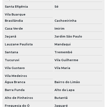
Santa Efigênia
Sé
Manutenção inversor de frequência
Vila Buarque
Manutenção módulos eletrônicos
Brasilândia
Cachoeirinha
Manutenção preventiva de nobreak
Casa Verde
Imirim
Manutenção preventiva de ups
Jaçanã
Jardim São Paulo
Manutenção preventiva em inversor
Lauzane Paulista
Mandaqui
Manutenção preventiva inversor de frequência
Santana
Tremembé
Manutenção preventiva servo motor
Tucuruvi
Vila Guilherme
Manutenção ups
Vila Gustavo
Vila Maria
Mini cpu industrial
Vila Medeiros
Água Branca
Bairro do Limão
Módulo comum profibus
Barra Funda
Alto da Lapa
Modulo de clp
Alto de Pinheiros
Butantã
Módulo de comunicação plc
Freguesia do Ó
Jaguaré