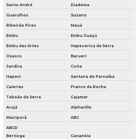
Santo André
Diadema
Servo motor com encoder
Guarulhos
Suzano
Servo motor encoders resolver
Ribeirão Pires
Mauá
Servo motor resolver
Embu
Embu Guaçú
Servo válvula proporcional
Embu das Artes
Itapecerica da Serra
Servo válvulas
Osasco
Barueri
Servo válvulas hidráulicas
Jandira
Cotia
Servoacionamentos
Itapevi
Santana de Parnaíba
Sistema de servoacionamento
Caierias
Franco da Rocha
Teclado de membrana industrial
Taboão da Serra
Cajamar
Teclado industrial
Arujá
Alphaville
Teclado pc industrial
Mairiporã
ABC
Teste de circuitos eletrônicos
ABCD
Bertioga
Cananéia
Conserto cnc