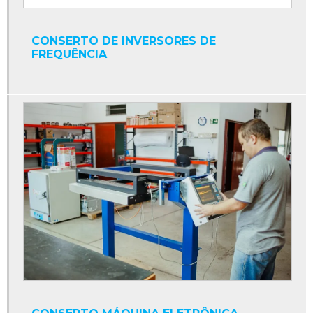
Conversor de frequência
Conversor eletrônico de frequência
CONSERTO DE INVERSORES DE
FREQUÊNCIA
Conversores de potência
Cpu industrial
Display contador digital industrial
Display industrial
Display interface serial
Display led industrial
Display numérico industrial
Empresa de manutenção de máquinas industriais
Fonte 24v para clp
Fonte chaveada 24v para clp
Fonte de alimentação clp