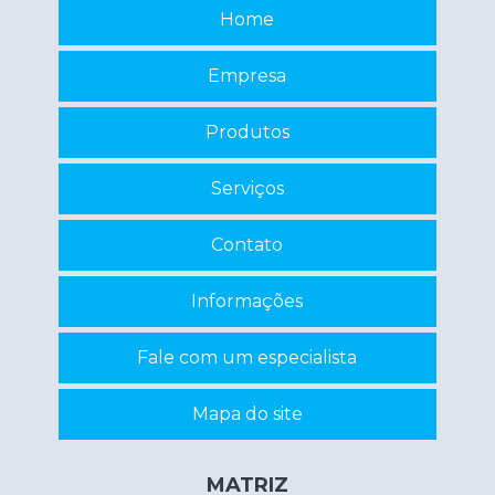
Manutenção de nobreaks sp
Home
Programação de eprom
Empresa
Recuperação de circuitos eletrônicos
Recuperação de componentes eletrônicos
Produtos
Reparo de inversor
Serviços
Reparo em eletrônicos
Reparo em equipamentos eletrônicos
Contato
Servo motor manutenção
Informações
Conserto máquina eletrônica
Fale com um especialista
Mapa do site
MATRIZ