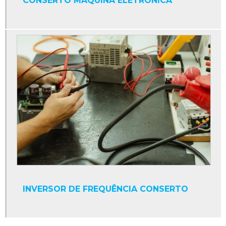
CONSERTO MÁQUINA ELETRÔNICA
Fonte para clp
Fonte plc
Ihm industrial
Ihm pc industrial
Limpeza de circuitos eletrônicos
Limpeza de componentes eletrônicos
Limpeza de equipamentos eletrônicos
Manutenção clp
Manutenção de drivers
Manutenção de encoder
Manutenção de equipamentos eletrônicos
INVERSOR DE FREQUÊNCIA CONSERTO
Manutenção de equipamentos industriais
Manutenção de fontes chaveadas