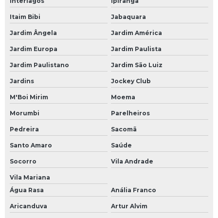
Interlagos
Ipiranga
Rack industrial com gaveta
Itaim Bibi
Jabaquara
Rack industrial com painel
Jardim Ângela
Jardim América
Recuperação de driver
Jardim Europa
Jardim Paulista
Recuperação de módulos eletrônicos
Jardim Paulistano
Jardim São Luiz
Recuperação de placas eletrônicas
Jardins
Jockey Club
Recuperação nobreak
M'Boi Mirim
Moema
Reforma de inversores
Morumbi
Parelheiros
Reparação de módulos eletrônicos
Pedreira
Sacomã
Reparação de placas eletrônicas
Santo Amaro
Saúde
Reparo de controlador de temperatura
Socorro
Vila Andrade
Reparo de cpu
Vila Mariana
Água Rasa
Anália Franco
Reparo de driver
Aricanduva
Artur Alvim
Reparo de eletroeletrônico