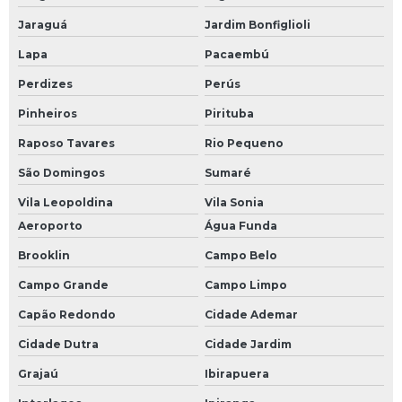
Módulo de comunicação profibus
Jaraguá
Jardim Bonfiglioli
Módulo de controle eletrônico
Lapa
Pacaembú
Módulo de entrada clp
Perdizes
Perús
Módulo de entrada plc
Pinheiros
Pirituba
Módulo de plc
Raposo Tavares
Rio Pequeno
Módulo fieldbus
São Domingos
Sumaré
Módulo profibus
Vila Leopoldina
Vila Sonia
Monitor industrial
Aeroporto
Água Funda
Monitor industrial touch screen
Brooklin
Campo Belo
Placa de i o
Campo Grande
Campo Limpo
Capão Redondo
Cidade Ademar
Programação de componentes
Cidade Dutra
Cidade Jardim
Programação de controlador de temperatura
Grajaú
Ibirapuera
Programação de placas eletrônicas