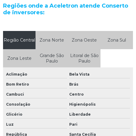
Regiões onde a Aceletron atende Conserto
Manutenção de máquinas industriais
de inversores:
Manutenção de máquinas industriais em são paulo
Manutenção de nobreak
Manutenção de nobreak sp
Região Central
Zona Norte
Zona Oeste
Zona Sul
Manutenção de placas eletrônicas
Grande São
Litoral de São
Zona Leste
Manutenção de plc
Paulo
Paulo
Manutenção de sensor
Aclimação
Bela Vista
Manutenção de servo motor
Bom Retiro
Brás
Manutenção e reparação de equipamentos eletrônicos e ópticos
Cambuci
Centro
Manutenção eletroeletrônica
Consolação
Higienópolis
Manutenção eletronica industrial
Glicério
Liberdade
Manutenção em ihm
Luz
Pari
República
Santa Cecília
Manutenção equipamentos eletrônicos industriais