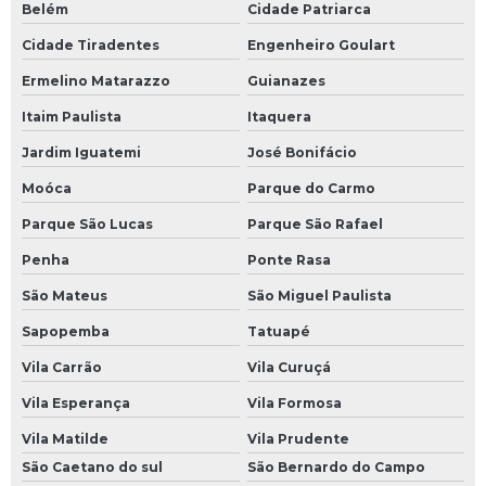
Belém
Cidade Patriarca
Reparo de fontes chaveadas
Cidade Tiradentes
Engenheiro Goulart
Reparo de ihm
Ermelino Matarazzo
Guianazes
Reparo de inversor de frequência
Itaim Paulista
Itaquera
Reparo de nobreak
Jardim Iguatemi
José Bonifácio
Reparo de placas eletrônicas
Moóca
Parque do Carmo
Reparo de placas eletrônicas sp
Parque São Lucas
Parque São Rafael
Reparo de sensores
Penha
Ponte Rasa
Reparo de servo motor
São Mateus
São Miguel Paulista
Reparo eletrônica industrial
Sapopemba
Tatuapé
Sensor óptico industrial
Vila Carrão
Vila Curuçá
Sensores ópticos
Vila Esperança
Vila Formosa
Sensores ópticos de barreira
Vila Matilde
Vila Prudente
São Caetano do sul
São Bernardo do Campo
Servo drive resolver