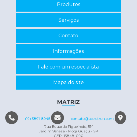
Produtos
Recuperação de componentes eletrônicos
Reparo de inversor
Serviços
Reparo em eletrônicos
Contato
Reparo em equipamentos eletrônicos
Servo motor manutenção
Informações
Conserto máquina eletrônica
Fale com um especialista
Mapa do site
MATRIZ
(19) 3891-8945
contato@aceletron.com
Rua Eduardo Figueiredo, 514
Jardim Veneza - Mogi Guaçu - SP
CEP: 13848-090