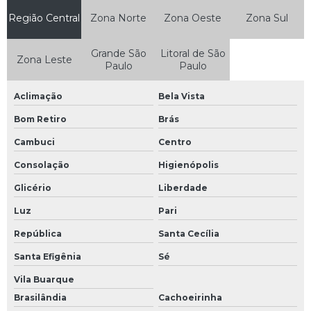
Manutenção de nobreak
Região Central
Zona Norte
Zona Oeste
Zona Sul
Manutenção de nobreak sp
Grande São
Litoral de São
Manutenção de placas eletrônicas
Zona Leste
Paulo
Paulo
Manutenção de plc
Aclimação
Bela Vista
Manutenção de sensor
Bom Retiro
Brás
Manutenção de servo motor
Cambuci
Centro
Manutenção e reparação de equipamentos eletrônicos e ópticos
Consolação
Higienópolis
Manutenção eletroeletrônica
Glicério
Liberdade
Manutenção eletronica industrial
Luz
Pari
Manutenção em ihm
República
Santa Cecília
Manutenção equipamentos eletrônicos industriais
Santa Efigênia
Sé
Manutenção inversor de frequência
Vila Buarque
Manutenção módulos eletrônicos
Brasilândia
Cachoeirinha