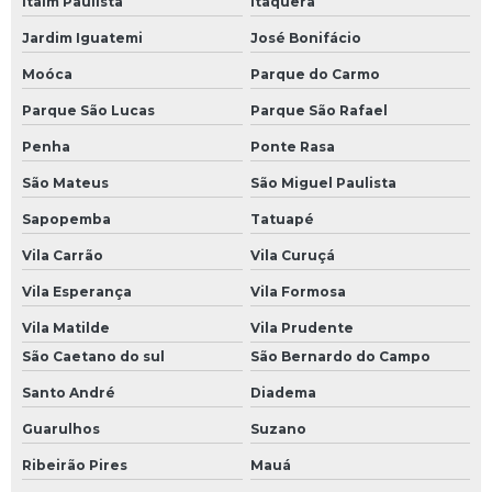
Itaim Paulista
Itaquera
Reparo de nobreak
Jardim Iguatemi
José Bonifácio
Moóca
Parque do Carmo
Reparo de placas eletrônicas
Parque São Lucas
Parque São Rafael
Reparo de placas eletrônicas sp
Penha
Ponte Rasa
Reparo de sensores
São Mateus
São Miguel Paulista
Reparo de servo motor
Sapopemba
Tatuapé
Reparo eletrônica industrial
Vila Carrão
Vila Curuçá
Sensor óptico industrial
Vila Esperança
Vila Formosa
Sensores ópticos
Vila Matilde
Vila Prudente
Sensores ópticos de barreira
São Caetano do sul
São Bernardo do Campo
Servo drive resolver
Santo André
Diadema
Servo motor com encoder
Guarulhos
Suzano
Servo motor encoders resolver
Ribeirão Pires
Mauá