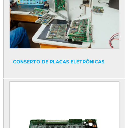
Cpu industrial
Display contador digital industrial
Display industrial
Display interface serial
Display led industrial
Display numérico industrial
CONSERTO DE PLACAS ELETRÔNICAS
Empresa de manutenção de máquinas industriais
Fonte 24v para clp
Fonte chaveada 24v para clp
Fonte de alimentação clp
Fonte para clp
Fonte plc
Ihm industrial