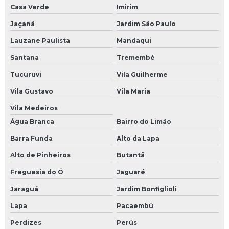
Manutenção preventiva de nobreak
Casa Verde
Imirim
Jaçanã
Jardim São Paulo
Manutenção preventiva de ups
Lauzane Paulista
Mandaqui
Manutenção preventiva em inversor
Santana
Tremembé
Manutenção preventiva inversor de frequência
Tucuruvi
Vila Guilherme
Manutenção preventiva servo motor
Vila Gustavo
Vila Maria
Manutenção ups
Vila Medeiros
Mini cpu industrial
Água Branca
Bairro do Limão
Módulo comum profibus
Barra Funda
Alto da Lapa
Modulo de clp
Alto de Pinheiros
Butantã
Módulo de comunicação plc
Freguesia do Ó
Jaguaré
Módulo de comunicação profibus
Jaraguá
Jardim Bonfiglioli
Módulo de controle eletrônico
Lapa
Pacaembú
Módulo de entrada clp
Perdizes
Perús