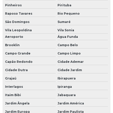
Módulo de entrada plc
Pinheiros
Pirituba
Raposo Tavares
Rio Pequeno
Módulo de plc
São Domingos
Sumaré
Módulo fieldbus
Vila Leopoldina
Vila Sonia
Módulo profibus
Aeroporto
Água Funda
Monitor industrial
Brooklin
Campo Belo
Monitor industrial touch screen
Campo Grande
Campo Limpo
Placa de i o
Capão Redondo
Cidade Ademar
Programação de componentes
Cidade Dutra
Cidade Jardim
Programação de controlador de temperatura
Grajaú
Ibirapuera
Programação de placas eletrônicas
Interlagos
Ipiranga
Rack industrial com gaveta
Itaim Bibi
Jabaquara
Rack industrial com painel
Jardim Ângela
Jardim América
Recuperação de driver
Jardim Europa
Jardim Paulista