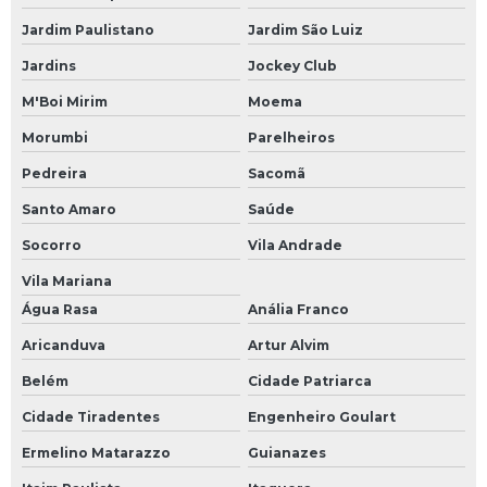
Recuperação de módulos eletrônicos
Jardim Paulistano
Jardim São Luiz
Jardins
Jockey Club
Recuperação de placas eletrônicas
M'Boi Mirim
Moema
Recuperação nobreak
Morumbi
Parelheiros
Reforma de inversores
Pedreira
Sacomã
Reparação de módulos eletrônicos
Santo Amaro
Saúde
Reparação de placas eletrônicas
Socorro
Vila Andrade
Reparo de controlador de temperatura
Vila Mariana
Reparo de cpu
Água Rasa
Anália Franco
Reparo de driver
Aricanduva
Artur Alvim
Reparo de eletroeletrônico
Belém
Cidade Patriarca
Reparo de fontes chaveadas
Cidade Tiradentes
Engenheiro Goulart
Reparo de ihm
Ermelino Matarazzo
Guianazes
Reparo de inversor de frequência