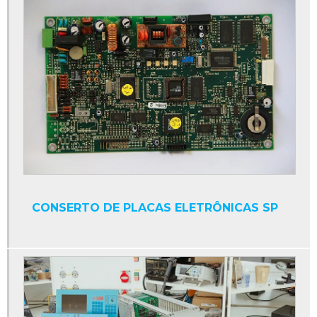
Conserto de placas eletrônicas
Conserto de placas eletrônicas industriais
Conserto de placas eletrônicas sp
Conserto de sensores
Conserto de servomotores
Controlador numérico
Conversor cc
Conversor cc ca trifásico
CONSERTO DE PLACAS ELETRÔNICAS SP
Conversor cc cc
Conversor cc para ca
Conversor de frequência
Conversor eletrônico de frequência
Conversores de potência