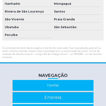
Empresa de manutenção de nobreak
Itanhaém
Mongaguá
Interface de comunicação serial
Riviera de São Lourenço
Santos
São Vicente
Praia Grande
Interface serial
Ubatuba
São Sebastião
Interface serial rs232
Peruíbe
Inversor de frequência conserto
Inversor de frequência industrial
O conteúdo do texto desta página é de direito reservado. Sua reprodução, parcial ou
total, mesmo citando nossos links, é proibida sem a autorização do autor. Crime de
Inversor de frequência manutenção
violação de direito autoral – artigo 184 do Código Penal –
Lei 9610/98 - Lei de direitos
autorais
.
Manutenção de cnc
Manutenção de estabilizadores e nobreaks
NAVEGAÇÃO
Manutenção de nobreaks
Home
Manutenção de nobreaks sp
Programação de eprom
Empresa
Recuperação de circuitos eletrônicos