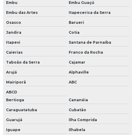
Servo motor resolver
Embu
Embu Guaçú
Servo válvula proporcional
Embu das Artes
Itapecerica da Serra
Osasco
Barueri
Servo válvulas
Jandira
Cotia
Servo válvulas hidráulicas
Itapevi
Santana de Parnaíba
Servoacionamentos
Caierias
Franco da Rocha
Sistema de servoacionamento
Taboão da Serra
Cajamar
Teclado de membrana industrial
Arujá
Alphaville
Teclado industrial
Mairiporã
ABC
Teclado pc industrial
ABCD
Teste de circuitos eletrônicos
Bertioga
Cananéia
Conserto cnc
Caraguatatuba
Cubatão
Conversor tensão
Guarujá
Ilha Comprida
Conversor tensão corrente
Iguape
Ilhabela